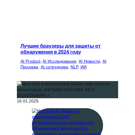
Лучшие браузеры для защиты от
обнаружения в 2024 году
AI Product
, 
AI Исследования
, 
AI Новости
, 
AI
Продажи
, 
AI сотрудники
, 
NLP
, 
ИИ
16.01.2025