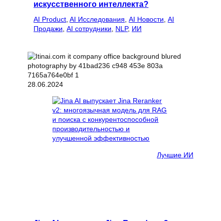
искусственного интеллекта?
AI Product
, 
AI Исследования
, 
AI Новости
, 
AI
Продажи
, 
AI сотрудники
, 
NLP
, 
ИИ
28.06.2024
Лучшие ИИ