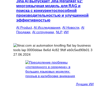
Jina AI выпускает Jina Reranker v2:
многоязычная модель для RAG и
поиска с конкурентоспособной
производительностью и улучшенной
эффективностью
AI Product
, 
AI Исследования
, 
AI Новости
, 
AI
Продажи
, 
AI сотрудники
, 
NLP
, 
ИИ
27.06.2024
Лучшие ИИ