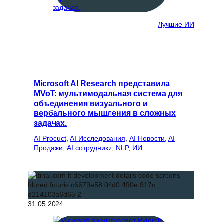
Лучшие ИИ
Microsoft AI Research представила
MVoT: мультимодальная система для
объединения визуального и
вербального мышления в сложных
задачах.
AI Product
, 
AI Исследования
, 
AI Новости
, 
AI
Продажи
, 
AI сотрудники
, 
NLP
, 
ИИ
31.05.2024