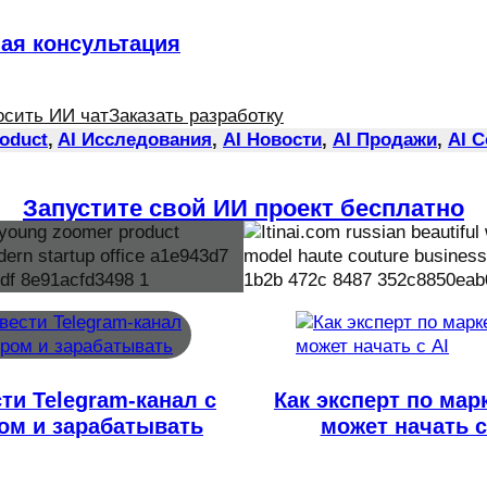
ная консультация
осить ИИ чат
Заказать разработку
roduct
, 
AI Исследования
, 
AI Новости
, 
AI Продажи
, 
AI 
Запустите свой ИИ проект бесплатно
сти Telegram-канал с
Как эксперт по мар
м и зарабатывать
может начать с