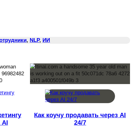
Сотрудники
, 
NLP
, 
ИИ
кетингу
Как коучу продавать через AI
 AI
24/7