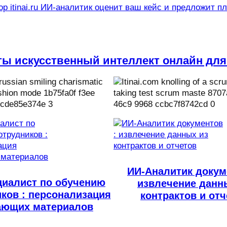
р itinai.ru ИИ-аналитик оценит ваш кейс и предложит п
ты искусственный интеллект онлайн для
ИИ-Аналитик докум
циалист по обучению
извлечение данн
ков : персонализация
контрактов и от
ающих материалов