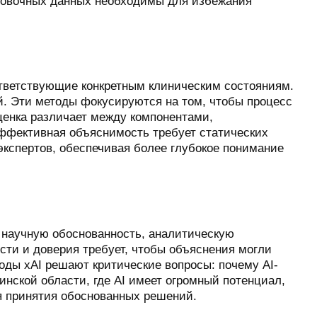
ровочных данных необходимы для избежания
оответствующие конкретным клиническим состояниям.
й. Эти методы фокусируются на том, чтобы процесс
енка различает между компонентами,
ффективная объяснимость требует статических
кспертов, обеспечивая более глубокое понимание
 научную обоснованность, аналитическую
ти и доверия требует, чтобы объяснения могли
ды xAI решают критические вопросы: почему AI-
инской области, где AI имеет огромный потенциал,
я принятия обоснованных решений.