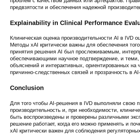
проблем с качеством данных или артефактов. Пра
предвзятости и обеспечения надежной производите
Explainability in Clinical Performance Evalu
Клиническая оценка производительности AI в IVD о
Методы xAI критически важны для обеспечения тог
принятия решения AI был прослеживаемым, интерп
обеспечивающими научное подтверждение, и теми,
объяснений и интерактивных, ориентированных на 
причинно-следственных связей и прозрачность в AI
Conclusion
Для того чтобы AI-решения в IVD выполняли свою 
производительность и, при необходимости, клинич
быть воспроизведены и проверены различными эксп
решение работает, когда его можно применять и по
xAI критически важен для соблюдения регуляторн