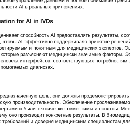
вильное управление данными и полное понимание трени
льности AI в реальных приложениях.
ation for AI in IVDs
ценивает способность AI предоставлять результаты, с
о, чтобы AI эффективно поддерживало принятие решени
ретируемым и понятным для медицинских экспертов. Оц
 которые разъясняют медицински значимые факторы. Э
человека интерфейсов, соответствующих потребностям э
-помогаемых диагнозах.
предназначенную цель, они должны продемонстрировать
ескую производительность. Обеспечение прослеживаемос
ертами и были технически совместимы и понятны. Мето
чему оно производит конкретные результаты. В биомедиц
ых требований и доверия медицинским специалистам дл