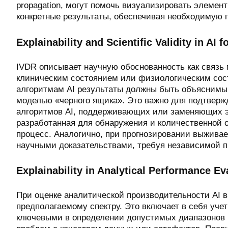
propagation, могут помочь визуализировать элемен
конкретные результаты, обеспечивая необходимую 
Explainability and Scientific Validity in AI f
IVDR описывает научную обоснованность как связь
клиническим состоянием или физиологическим сост
алгоритмам AI результаты должны быть объяснимы,
моделью «черного ящика». Это важно для подтверж
алгоритмов AI, поддерживающих или заменяющих э
разработанная для обнаружения и количественной 
процесс. Аналогично, при прогнозировании выжива
научными доказательствами, требуя независимой пр
Explainability in Analytical Performance Eva
При оценке аналитической производительности AI в
предполагаемому спектру. Это включает в себя уче
ключевыми в определении допустимых диапазонов вх