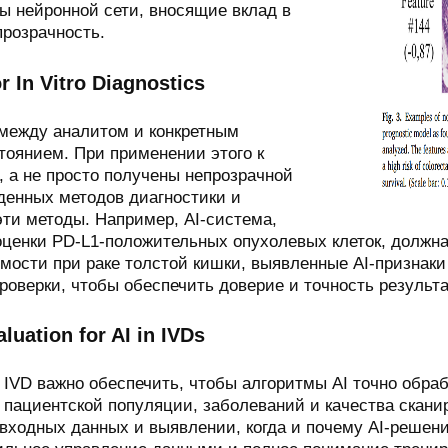
ты нейронной сети, вносящие вклад в
прозрачность.
or In Vitro Diagnostics
 между аналитом и конкретным
оянием. При применении этого к
 а не просто получены непрозрачной
денных методов диагностики и
ти методы. Например, AI-система,
оценки PD-L1-положительных опухолевых клеток, должна
емости при раке толстой кишки, выявленные AI-призна
оверки, чтобы обеспечить доверие и точность результа
luation for AI in IVDs
 IVD важно обеспечить, чтобы алгоритмы AI точно обр
т пациентской популяции, заболеваний и качества скани
одных данных и выявлении, когда и почему AI-решения