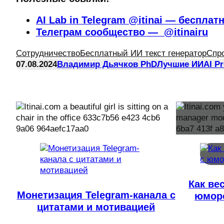
AI Lab in Telegram @itinai — бесплат
Телеграм сообщество — @itinairu
Сотрудничество
Бесплатный ИИ текст генератор
Спр
07.08.2024
Владимир Дьячков PhD
Лучшие ИИ
AI P
Как ве
Монетизация Telegram-канала с
юморо
цитатами и мотивацией