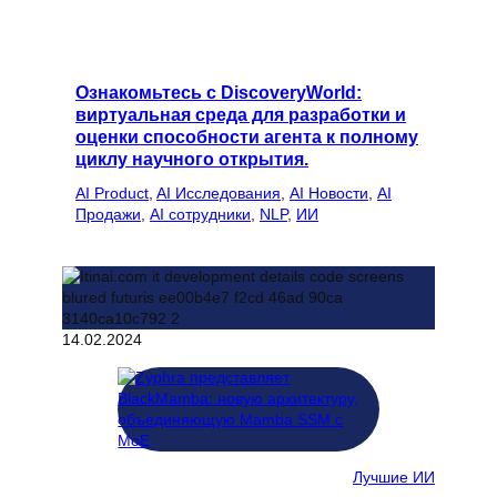
Ознакомьтесь с DiscoveryWorld:
виртуальная среда для разработки и
оценки способности агента к полному
циклу научного открытия.
AI Product
, 
AI Исследования
, 
AI Новости
, 
AI
Продажи
, 
AI сотрудники
, 
NLP
, 
ИИ
14.02.2024
Лучшие ИИ