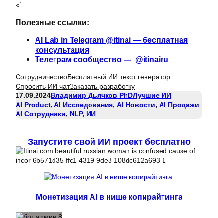
«`
Полезные ссылки:
AI Lab in Telegram @itinai — бесплатная
консультация
Телеграм сообщество — @itinairu
Сотрудничество
Бесплатный ИИ текст генератор
Спросить ИИ чат
Заказать разработку
17.09.2024
Владимир Дьячков PhD
Лучшие ИИ
AI Product
, 
AI Исследования
, 
AI Новости
, 
AI Продажи
, 
AI Сотрудники
, 
NLP
, 
ИИ
Запустите свой ИИ проект бесплатно
Монетизация AI в нише копирайтинга