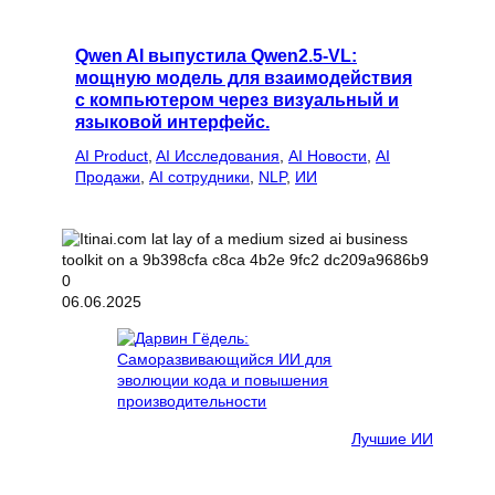
Qwen AI выпустила Qwen2.5-VL:
мощную модель для взаимодействия
с компьютером через визуальный и
языковой интерфейс.
AI Product
, 
AI Исследования
, 
AI Новости
, 
AI
Продажи
, 
AI сотрудники
, 
NLP
, 
ИИ
06.06.2025
Лучшие ИИ