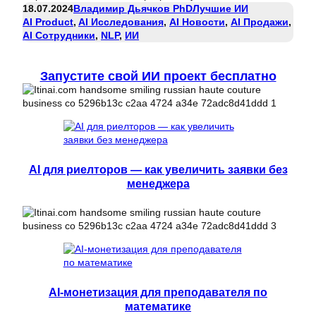
18.07.2024
Владимир Дьячков PhD
Лучшие ИИ
AI Product
, 
AI Исследования
, 
AI Новости
, 
AI Продажи
, 
AI Сотрудники
, 
NLP
, 
ИИ
Запустите свой ИИ проект бесплатно
AI для риелторов — как увеличить заявки без
менеджера
AI-монетизация для преподавателя по
математике