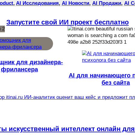
roduct
, 
AI Исследования
, 
AI Новости
, 
AI Продажи
, 
AI 
Запустите свой ИИ проект бесплатно
щник для дизайнера-
фрилансера
AI для начинающего 
без сайта
р itinai.ru ИИ-аналитик оценит ваш кейс и предложит п
ты искусственный интеллект онлайн для