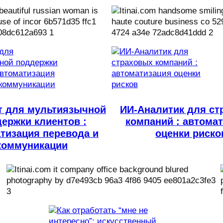
т для мультиязычной
ИИ-Аналитик для ст
ержки клиентов :
компаний : автома
тизация перевода и
оценки риско
коммуникации