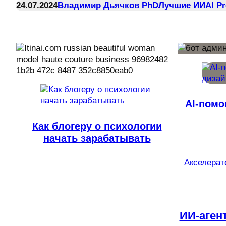
24.07.2024
Владимир Дьячков PhD
Лучшие ИИ
AI P
AI-помо
Как блогеру о психологии
начать зарабатывать
Акселерато
ИИ-аген