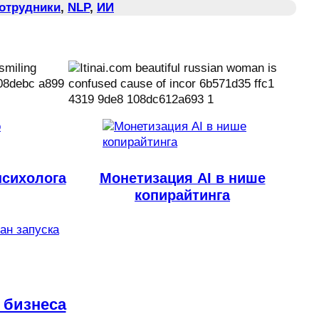
Сотрудники
, 
NLP
, 
ИИ
психолога
Монетизация AI в нише
копирайтинга
лан запуска
 бизнеса