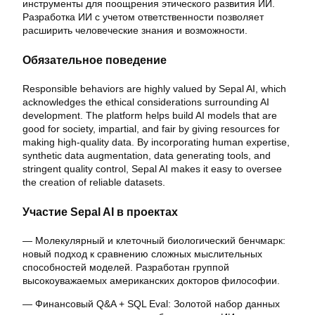
инструменты для поощрения этического развития ИИ.
Разработка ИИ с учетом ответственности позволяет
расширить человеческие знания и возможности.
Обязательное поведение
Responsible behaviors are highly valued by Sepal AI, which
acknowledges the ethical considerations surrounding AI
development. The platform helps build AI models that are
good for society, impartial, and fair by giving resources for
making high-quality data. By incorporating human expertise,
synthetic data augmentation, data generating tools, and
stringent quality control, Sepal AI makes it easy to oversee
the creation of reliable datasets.
Участие Sepal AI в проектах
— Молекулярный и клеточный биологический бенчмарк:
новый подход к сравнению сложных мыслительных
способностей моделей. Разработан группой
высокоуважаемых американских докторов философии.
— Финансовый Q&A + SQL Eval: Золотой набор данных