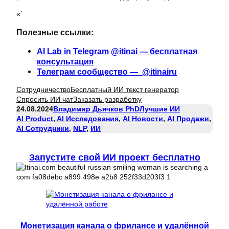
«`
Полезные ссылки:
AI Lab in Telegram @itinai — бесплатная
консультация
Телеграм сообщество — @itinairu
Сотрудничество
Бесплатный ИИ текст генератор
Спросить ИИ чат
Заказать разработку
24.08.2024
Владимир Дьячков PhD
Лучшие ИИ
AI Product
, 
AI Исследования
, 
AI Новости
, 
AI Продажи
, 
AI Сотрудники
, 
NLP
, 
ИИ
Запустите свой ИИ проект бесплатно
Монетизация канала о фрилансе и удалённой