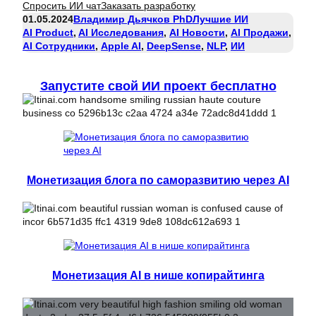
Спросить ИИ чат
Заказать разработку
01.05.2024
Владимир Дьячков PhD
Лучшие ИИ
AI Product
, 
AI Исследования
, 
AI Новости
, 
AI Продажи
, 
AI Сотрудники
, 
Apple AI
, 
DeepSense
, 
NLP
, 
ИИ
Запустите свой ИИ проект бесплатно
Монетизация блога по саморазвитию через AI
Монетизация AI в нише копирайтинга