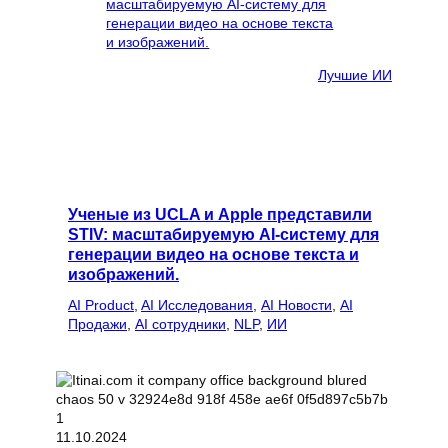
Лучшие ИИ
Ученые из UCLA и Apple представили
STIV: масштабируемую AI-систему для
генерации видео на основе текста и
изображений.
AI Product
, 
AI Исследования
, 
AI Новости
, 
AI
Продажи
, 
AI сотрудники
, 
NLP
, 
ИИ
11.10.2024