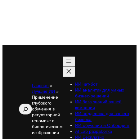
ИИ чат-бот
Главная
»
ИИ аналитик для умных
Лучшие ИИ
»
бизнес-решений
Применение
ИИ база знаний вашей
глубокого
Поиск
компании
обучения в
ИИ поддержка для вашего
регуляторной
бизнеса
геномике и
ИИ-обучение и Онбординг
биологическом
AI Lab разработка
изображении
ИИ Бесплатно