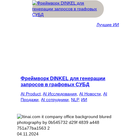
Лучшие ИИ
Фреймворк DINKEL для генерации
запросов в графовых СУБД
AI Product
, 
AI Исследования
, 
AI Новости
, 
AI
Продажи
, 
AI сотрудники
, 
NLP
, 
ИИ
04.11.2024