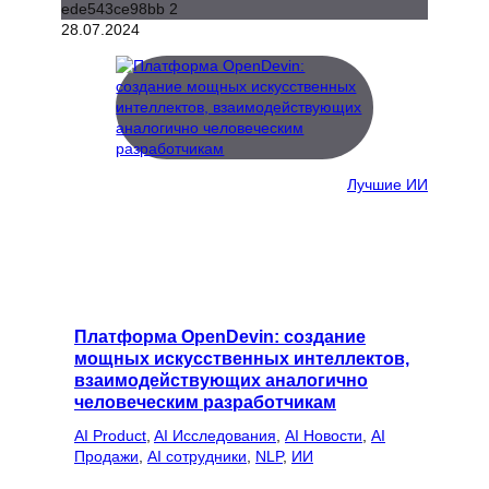
28.07.2024
Лучшие ИИ
Платформа OpenDevin: создание
мощных искусственных интеллектов,
взаимодействующих аналогично
человеческим разработчикам
AI Product
, 
AI Исследования
, 
AI Новости
, 
AI
Продажи
, 
AI сотрудники
, 
NLP
, 
ИИ