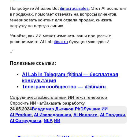
Попробуйте AI Sales Bot
itinai.ru/aisales
. Этот AI ассистент
в продажах, помогает отвечать на вопросы клиентов,
генерировать контент для отдела продаж, снижать
нагрузку на первую линию.
Узнайте, как ИИ может изменить ваши процессы с
решениями от AI Lab
itinai.ru
будущее уже здесь!
«`
Полезные ссылки:
AI Lab in Telegram @itinai — бесплатная
консультация
Телеграм сообщество — @itinairu
Сотрудничество
Бесплатный ИИ текст генератор
Спросить ИИ чат
Заказать разработку
24.05.2024
Владимир Дьячков PhD
Лучшие ИИ
AI Product
, 
AI Исследования
, 
AI Новости
, 
AI Продажи
, 
AI Сотрудники
, 
NLP
, 
ИИ