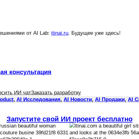
решениями от AI Lab:
itinai.ru
. Будущее уже здесь!
ная консультация
осить ИИ чат
Заказать разработку
roduct
, 
AI Исследования
, 
AI Новости
, 
AI Продажи
, 
AI 
Запустите свой ИИ проект бесплатно