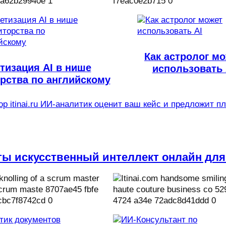
Как астролог м
тизация AI в нише
использовать 
рства по английскому
р itinai.ru ИИ-аналитик оценит ваш кейс и предложит п
ты искусственный интеллект онлайн для