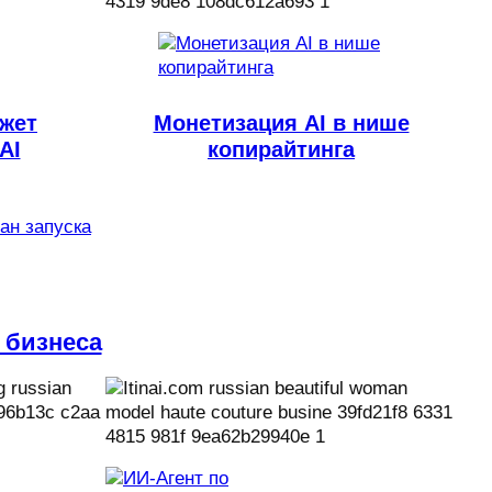
ожет
Монетизация AI в нише
AI
копирайтинга
лан запуска
 бизнеса