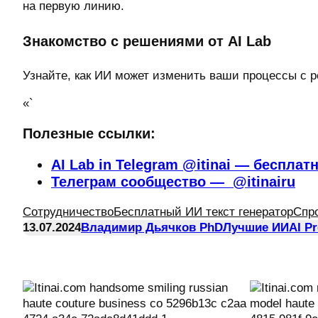
на первую линию.
Знакомство с решениями от AI Lab
Узнайте, как ИИ может изменить ваши процессы с 
«`
Полезные ссылки:
AI Lab in Telegram @itinai — бесплат
Телеграм сообщество — @itinairu
Сотрудничество
Бесплатный ИИ текст генератор
Спр
13.07.2024
Владимир Дьячков PhD
Лучшие ИИ
AI P