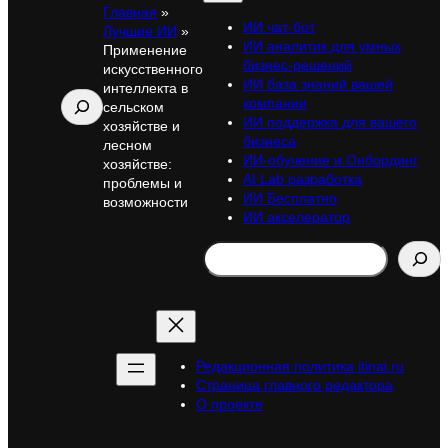
Главная
»
ИИ чат-бот
Лучшие ИИ
»
ИИ аналитик для умных
Применение
бизнес-решений
искусственного
ИИ база знаний вашей
интеллекта в
Поиск
компании
сельском
ИИ поддержка для вашего
хозяйстве и
бизнеса
лесном
ИИ-обучение и Онбординг
хозяйстве:
AI Lab разработка
проблемы и
ИИ Бесплатно
возможности
ИИ акселератор
Search
Редакционная политика itinai.ru
Страница главного редактора
О проекте