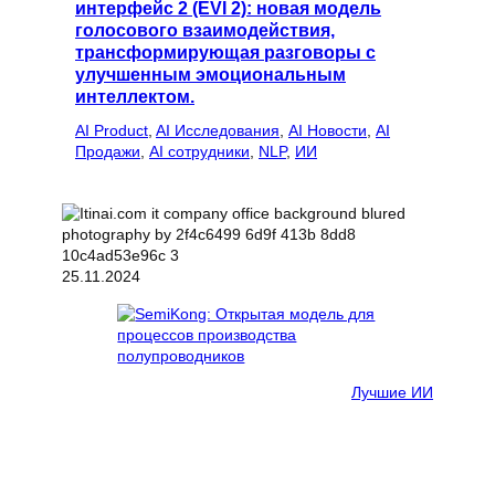
интерфейс 2 (EVI 2): новая модель
голосового взаимодействия,
трансформирующая разговоры с
улучшенным эмоциональным
интеллектом.
AI Product
, 
AI Исследования
, 
AI Новости
, 
AI
Продажи
, 
AI сотрудники
, 
NLP
, 
ИИ
25.11.2024
Лучшие ИИ