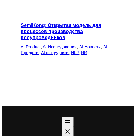
SemiKong: Открытая модель для
процессов производства
полупроводников
AI Product
, 
AI Исследования
, 
AI Новости
, 
AI
Продажи
, 
AI сотрудники
, 
NLP
, 
ИИ