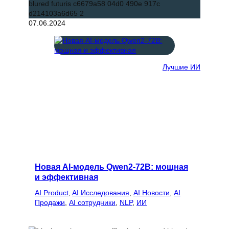
07.06.2024
Лучшие ИИ
Новая AI-модель Qwen2-72B: мощная
и эффективная
AI Product
, 
AI Исследования
, 
AI Новости
, 
AI
Продажи
, 
AI сотрудники
, 
NLP
, 
ИИ