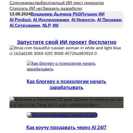
Сотрудничество
Бесплатный ИИ текст генератор
Спросить ИИ чат
Заказать разработку
13.08.2024
Владимир Дьячков PhD
Лучшие ИИ
AI Product
, 
AI Исследования
, 
AI Новости
, 
AI Продажи
, 
AI Сотрудники
, 
NLP
, 
ИИ
Запустите свой ИИ проект бесплатно
Как блогеру о психологии начать
зарабатывать
Как коучу продавать через AI 24/7