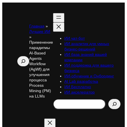
Главная
»
Лучшие ИИ
»
ИИ чат-бот
Применение
ИИ аналитик для умных
парадигмы
бизнес-решений
AI-Based
ИИ база знаний вашей
Agents
Поиск
компании
Workflow
ИИ поддержка для вашего
(AgWf) для
бизнеса
улучшения
ИИ-обучение и Онбординг
процесса
AI Lab разработка
Process
ИИ Бесплатно
Mining (PM)
ИИ акселератор
на LLMs
Search