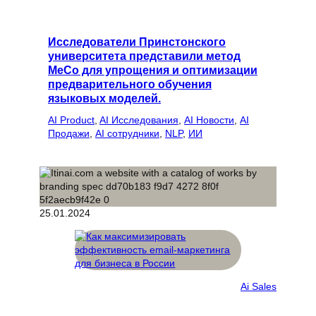
Исследователи Принстонского
университета представили метод
MeCo для упрощения и оптимизации
предварительного обучения
языковых моделей.
AI Product
, 
AI Исследования
, 
AI Новости
, 
AI
Продажи
, 
AI сотрудники
, 
NLP
, 
ИИ
25.01.2024
Ai Sales