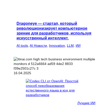
Dragoneye — стартап, который
революционизирует компьютерное
зрение для разработчиков, используя
искусственный интеллект.
AI tools
, 
AI Новости
, 
Innovation
, 
LLM
, 
ИИ
16.04.2025
Лучшие ИИ