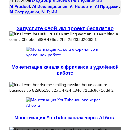
21.08.2024
Владимир Дьячков PhD
Лучшие ИИ
AI Product
, 
AI Исследования
, 
AI Новости
, 
AI Продажи
, 
AI Сотрудники
, 
NLP
, 
ИИ
Запустите свой ИИ проект бесплатно
Монетизация канала о фрилансе и удалённой
работе
Монетизация YouTube-канала через AI-бота