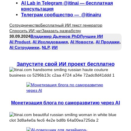
AI Lab in Telegram @itinai — бесплатная
консультация
Телеграм сообщество — @itinairu
Сотрудничество
Бесплатный ИИ текст генератор
Спросить ИИ чат
Заказать разработку
30.09.2024
Владимир Дьячков PhD
Лучшие ИИ
AI Product
, 
AI Исследования
, 
AI Новости
, 
AI Продажи
, 
AI Сотрудники
, 
NLP
, 
ИИ
Запустите свой ИИ проект бесплатно
Монетизация блога по саморазвитию через AI