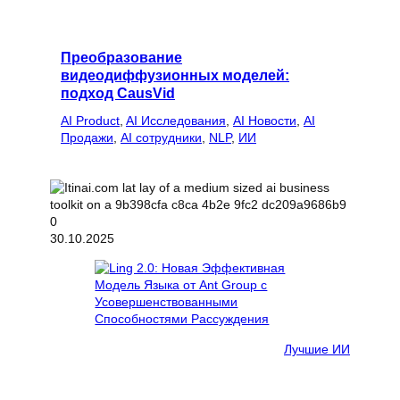
Преобразование
видеодиффузионных моделей:
подход CausVid
AI Product
, 
AI Исследования
, 
AI Новости
, 
AI
Продажи
, 
AI сотрудники
, 
NLP
, 
ИИ
30.10.2025
Лучшие ИИ