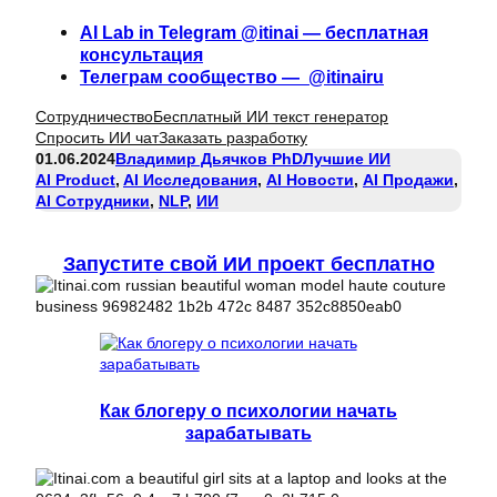
AI Lab in Telegram @itinai — бесплатная
консультация
Телеграм сообщество — @itinairu
Сотрудничество
Бесплатный ИИ текст генератор
Спросить ИИ чат
Заказать разработку
01.06.2024
Владимир Дьячков PhD
Лучшие ИИ
AI Product
, 
AI Исследования
, 
AI Новости
, 
AI Продажи
, 
AI Сотрудники
, 
NLP
, 
ИИ
Запустите свой ИИ проект бесплатно
Как блогеру о психологии начать
зарабатывать