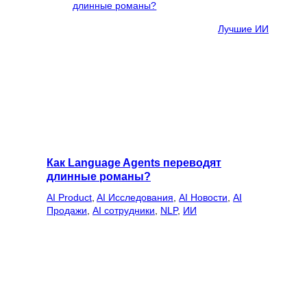
Лучшие ИИ
Как Language Agents переводят
длинные романы?
AI Product
, 
AI Исследования
, 
AI Новости
, 
AI
Продажи
, 
AI сотрудники
, 
NLP
, 
ИИ