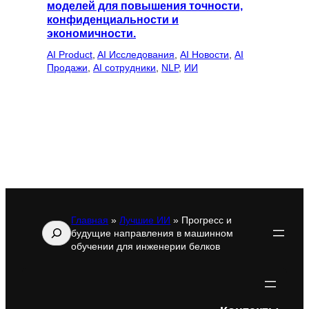
моделей для повышения точности,
конфиденциальности и
экономичности.
AI Product
, 
AI Исследования
, 
AI Новости
, 
AI
Продажи
, 
AI сотрудники
, 
NLP
, 
ИИ
Главная
»
Лучшие ИИ
»
Прогресс и
Поиск
будущие направления в машинном
обучении для инженерии белков