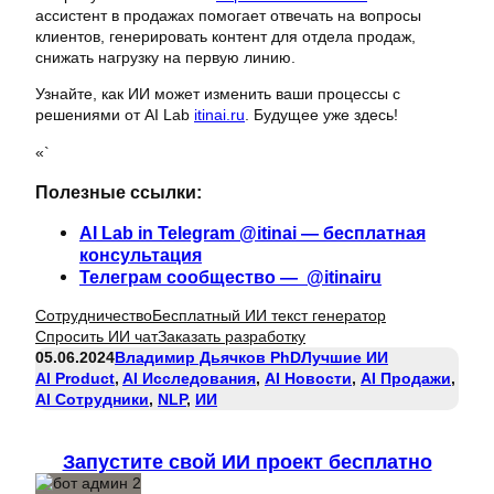
ассистент в продажах помогает отвечать на вопросы
клиентов, генерировать контент для отдела продаж,
снижать нагрузку на первую линию.
Узнайте, как ИИ может изменить ваши процессы с
решениями от AI Lab
itinai.ru
. Будущее уже здесь!
«`
Полезные ссылки:
AI Lab in Telegram @itinai — бесплатная
консультация
Телеграм сообщество — @itinairu
Сотрудничество
Бесплатный ИИ текст генератор
Спросить ИИ чат
Заказать разработку
05.06.2024
Владимир Дьячков PhD
Лучшие ИИ
AI Product
, 
AI Исследования
, 
AI Новости
, 
AI Продажи
, 
AI Сотрудники
, 
NLP
, 
ИИ
Запустите свой ИИ проект бесплатно