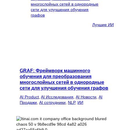
Лучшие ИИ
GRAF: Фреймворк машинного
обучения для преобразования
многослойных сетей в однородные
сети для улучшения обучения графов
AI Product
, 
AI Исследования
, 
AI Новости
, 
AI
Продажи
, 
AI сотрудники
, 
NLP
, 
ИИ