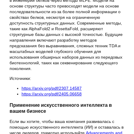
в инженерии белков через методы MLPE. Модели на
основе структуры часто превосходят модели на основе
последовательности из-за более полной информации о
свойствах белков, несмотря на ограниченную
доступность структурных данных. Современные методы,
такие как AlphaFold2 и RosettaFold, расширяют
структурные базы данных с высокой точностью. Будущие
направления включают разработку методов
предсказания без выравнивания, сложных техник TDA и
масштабных моделей глубокого обучения для
использования обширных наборов данных из передовых
биотехнологий, таких как секвенирование следующего
поколения.
Источники:
https://arxiv.org/pdf/2307.14587
https://arxiv.org/pdf/2405.06658
Применение искусственного интеллекта в
вашем бизнесе
Если вы хотите, чтобы ваша компания развивалась с
помощью искусственного интеллекта (ИИ) и оставалась в
числе лидеров, грамотно используйте
Advancements and