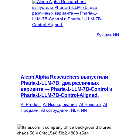
Лучшие ИИ
Aleph Alpha Researchers выпустили
Pharia-1-LLM-7B: два различных
варианта — Pharia-1-LLM-7B-Control и
Pharia-1-LLM-7B-Control-Aligned.
AI Product
, 
AI Исследования
, 
AI Новости
, 
AI
Продажи
, 
AI сотрудники
, 
NLP
, 
ИИ