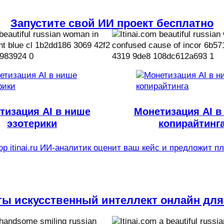
Запустите свой ИИ проект бесплатно
тизация AI в нише
Монетизация AI в
эзотерики
копирайтинг
р itinai.ru ИИ-аналитик оценит ваш кейс и предложит п
ты искусственный интеллект онлайн для