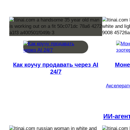
Как коучу продавать через AI
Моне
24/7
Акселерато
ИИ-аген