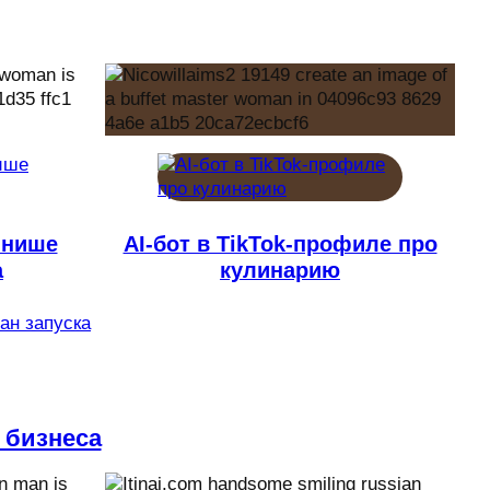
 нише
AI-бот в TikTok-профиле про
а
кулинарию
лан запуска
 бизнеса