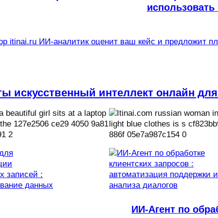
использовать 
р itinai.ru ИИ-аналитик оценит ваш кейс и предложит п
ты искусственный интеллект онлайн для
ИИ-Агент по обра