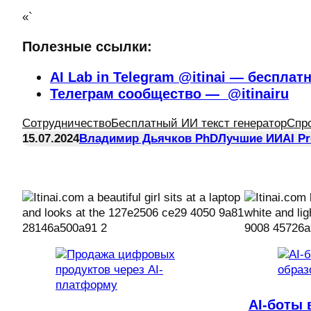
«`
Полезные ссылки:
AI Lab in Telegram @itinai — бесплат
Телеграм сообщество — @itinairu
Сотрудничество
Бесплатный ИИ текст генератор
Спр
15.07.2024
Владимир Дьячков PhD
Лучшие ИИ
AI P
AI-боты 