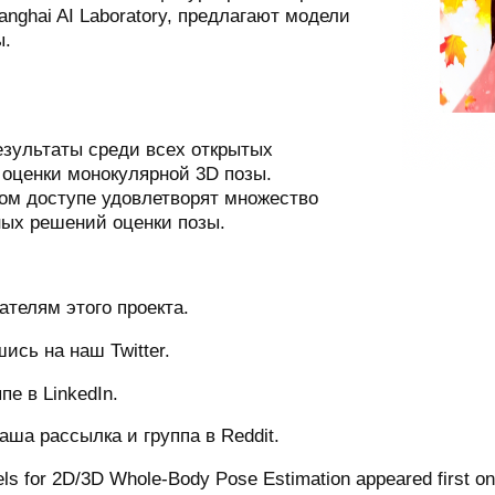
nghai AI Laboratory, предлагают модели
ы.
ультаты среди всех открытых
оценки монокулярной 3D позы.
том доступе удовлетворят множество
ных решений оценки позы.
телям этого проекта.
ись на наш Twitter.
е в LinkedIn.
ша рассылка и группа в Reddit.
ls for 2D/3D Whole-Body Pose Estimation appeared first o