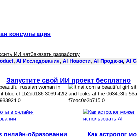
ная консультация
осить ИИ чат
Заказать разработку
roduct
, 
AI Исследования
, 
AI Новости
, 
AI Продажи
, 
AI 
Запустите свой ИИ проект бесплатно
в онлайн-образовании
Как астролог м