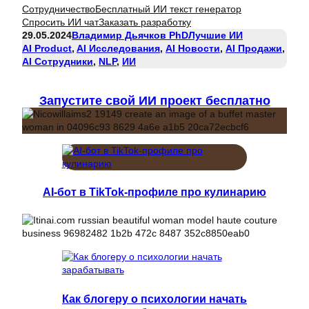
Сотрудничество
Бесплатный ИИ текст генератор
Спросить ИИ чат
Заказать разработку
29.05.2024
Владимир Дьячков PhD
Лучшие ИИ
AI Product
, 
AI Исследования
, 
AI Новости
, 
AI Продажи
, 
AI Сотрудники
, 
NLP
, 
ИИ
Запустите свой ИИ проект бесплатно
AI-бот в TikTok-профиле про кулинарию
Как блогеру о психологии начать