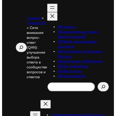
Главная
»
Лучшие ИИ
ИИ чат-бот
»
Сети
ИИ аналитик для умных
внимания
бизнес-решений
вопрос-
ИИ база знаний вашей
ответ
Поиск
компании
(QAN):
ИИ поддержка для вашего
улучшение
бизнеса
выбора
ИИ-обучение и Онбординг
ответа в
AI Lab разработка
сообществе
ИИ Бесплатно
вопросов и
ИИ акселератор
ответов
Search
Редакционная политика itinai.ru