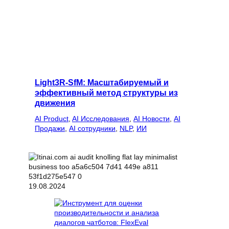
Light3R-SfM: Масштабируемый и
эффективный метод структуры из
движения
AI Product
, 
AI Исследования
, 
AI Новости
, 
AI
Продажи
, 
AI сотрудники
, 
NLP
, 
ИИ
19.08.2024