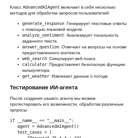
Класс
AdvancedAIAgent
включает в себя несколько
методов для обработки запросов пользователей:
generate_response
: Генерирует текстовые ответы
с помощью языковой модели.
analyze_sentiment
: Анализирует тональность
заданного текста.
answer_question
: Отвечает на вопросы на основе
предоставленного контекста.
web_search
: Симулирует веб-поиск.
calculator
: Предоставляет безопасную функцию
калькулятора.
get_weather
: Извлекает данные о погоде.
Тестирование ИИ-агента
После создания нашего агента мы можем
протестировать его возможности, обработав различные
запросы:
if __name__ == "__main__":

   agent = AdvancedAIAgent()

   test_cases = [

       "Посчитай 25 * 4 + 10",
