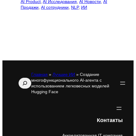
AI Product
, 
AI Исследования
, 
AI Новости
, 
AI
Продажи
, 
AI сотрудники
, 
NLP
, 
ИИ
Главная
»
Лучшие ИИ
»
Создание
многофункционального AI-агента с
Поиск
использованием легковесных моделей
Hugging Face
Контакты
Аккредитованная IT компания