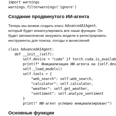
import warnings

warnings.filterwarnings('ignore')
Создание продвинутого ИИ-агента
Теперь мы можем создать класс
AdvancedAIAgent
,
который будет инкапсулировать все наши функции. Он
будет автоматически загружать модели и регистрировать
инструменты для поиска, погоды и вычислений.
class AdvancedAIAgent:

   def __init__(self):

       self.device = "cuda" if torch.cuda.is_availab
       print(f" Инициализация ИИ-агента на {self.dev
       self._load_models()

       self.tools = {

           "web_search": self.web_search,

           "calculator": self.calculator,

           "weather": self.get_weather,

           "sentiment": self.analyze_sentiment

       }

       print(" ИИ-агент успешно инициализирован!")
Основные функции