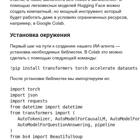
помощью легковесных моделей Hugging Face можно
создать компактный, но мощный инструмент, который
будет работать даже в условиях ограниченных ресурсов,
например, в Google Colab.
Установка окружения
Первый шаг на пути к созданию нашего ИИ-агента —
установка необходимых библиотек. В Colab это можно
сделать с помощью следующей команды:
!pip install transformers torch accelerate datasets 
После установки библиотек мы импортируем их:
import torch

import json

import requests

from datetime import datetime

from transformers import (

   AutoTokenizer, AutoModelForCausalLM, AutoModelFor
   AutoModelForQuestionAnswering, pipeline

)

from bs4 import BeautifulSoup
