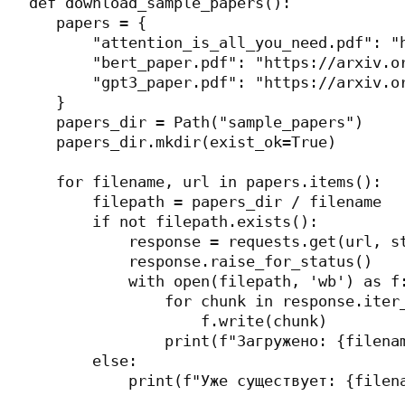
def download_sample_papers():

   papers = {

       "attention_is_all_you_need.pdf": "h
       "bert_paper.pdf": "https://arxiv.or
       "gpt3_paper.pdf": "https://arxiv.or
   }

   papers_dir = Path("sample_papers")

   papers_dir.mkdir(exist_ok=True)

   for filename, url in papers.items():

       filepath = papers_dir / filename

       if not filepath.exists():

           response = requests.get(url, st
           response.raise_for_status()

           with open(filepath, 'wb') as f:
               for chunk in response.iter_
                   f.write(chunk)

               print(f"Загружено: {filenam
       else:

           print(f"Уже существует: {filena