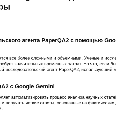
уры
ьского агента PaperQA2 с помощью Goog
ятся все более сложными и объемными. Ученые и иссл
ебует значительных временных затрат. Но что, если бы
тый исследовательский агент PaperQA2, использующий м
A2 с Google Gemini
ляет автоматизировать процесс анализа научных стате
и получать четкие ответы, основанные на фактических 
й.