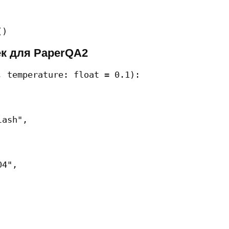
()
к для PaperQA2
 temperature: float = 0.1):

ash",

4",
