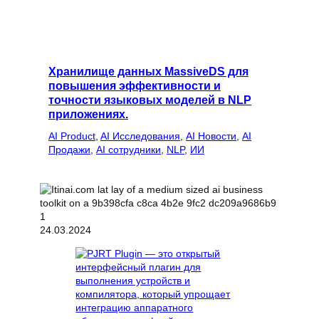
Хранилище данных MassiveDS для
повышения эффективности и
точности языковых моделей в NLP
приложениях.
AI Product
, 
AI Исследования
, 
AI Новости
, 
AI
Продажи
, 
AI сотрудники
, 
NLP
, 
ИИ
24.03.2024