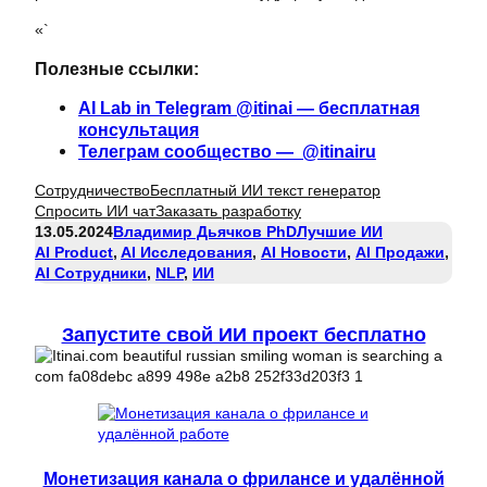
«`
Полезные ссылки:
AI Lab in Telegram @itinai — бесплатная
консультация
Телеграм сообщество — @itinairu
Сотрудничество
Бесплатный ИИ текст генератор
Спросить ИИ чат
Заказать разработку
13.05.2024
Владимир Дьячков PhD
Лучшие ИИ
AI Product
, 
AI Исследования
, 
AI Новости
, 
AI Продажи
, 
AI Сотрудники
, 
NLP
, 
ИИ
Запустите свой ИИ проект бесплатно
Монетизация канала о фрилансе и удалённой