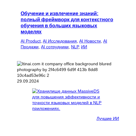
Обучение и извлечение знаний:
полный фреймворк для контекстного
обучения в больших языковых
моделях
AI Product
, 
AI Исследования
, 
AI Новости
, 
AI
Продажи
, 
AI сотрудники
, 
NLP
, 
ИИ
29.09.2024
Лучшие ИИ