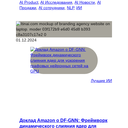
AI Product
, 
AI Исследования
, 
AI Новости
, 
AI
Продажи
, 
AI сотрудники
, 
NLP
, 
ИИ
01.12.2024
Лучшие ИИ
Доклад Amazon о DF-GNN: Фреймворк
динамического слияния ядер для