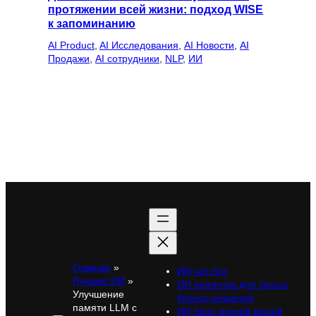
протяжении всей жизни: подход WISE
к запоминанию
AI Product
, 
AI Исследования
, 
AI Новости
, 
AI
Продажи
, 
AI сотрудники
, 
NLP
, 
ИИ
Главная
»
ИИ чат-бот
Лучшие ИИ
»
ИИ аналитик для умных
Улучшение
бизнес-решений
памяти LLM с
ИИ база знаний вашей