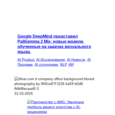
Google DeepMind представил
PaliGemma 2 Mix: новые модели,
обученные на задачах визуального
языка.
AI Product
, 
AI Исследования
, 
AI Новости
, 
AI
Продажи
, 
AI сотрудники
, 
NLP
, 
ИИ
31.03.2025