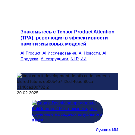
Знакомьтесь с Tensor Product Attention
(TPA): революция в эффективности
памяти языковых моделей
AI Product
, 
AI Исследования
, 
AI Новости
, 
AI
Продажи
, 
AI сотрудники
, 
NLP
, 
ИИ
20.02.2025
Лучшие ИИ