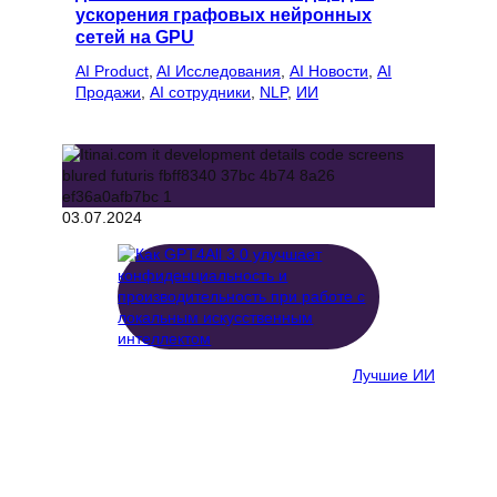
ускорения графовых нейронных
сетей на GPU
AI Product
, 
AI Исследования
, 
AI Новости
, 
AI
Продажи
, 
AI сотрудники
, 
NLP
, 
ИИ
03.07.2024
Лучшие ИИ