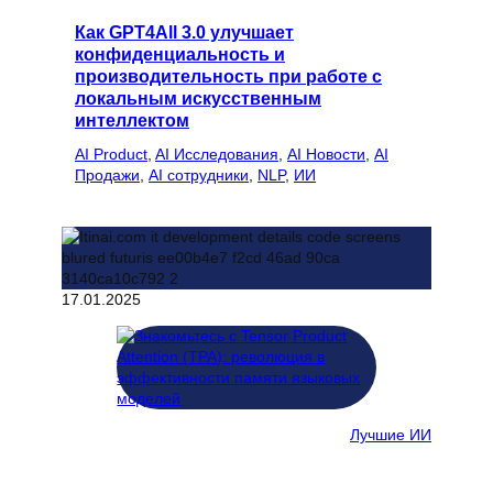
Как GPT4All 3.0 улучшает
конфиденциальность и
производительность при работе с
локальным искусственным
интеллектом
AI Product
, 
AI Исследования
, 
AI Новости
, 
AI
Продажи
, 
AI сотрудники
, 
NLP
, 
ИИ
17.01.2025
Лучшие ИИ