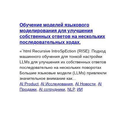
Обучение моделей языкового
моделирования для улучшения
собственных ответов на нескольких
последовательных ходах.
«`html Recursive IntroSpEction (RISE): Подход
машинного обучения для тонкой настройки
LLMs для улучшения их собственных ответов
последовательно на нескольких поворотах
Большие языковые модели (LLMs) привлекли
значительное внимание как…
AI Product
, 
AI Исследования
, 
AI Новости
, 
AI
Продажи
, 
AI сотрудники
, 
NLP
, 
ИИ