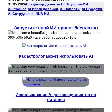
31.05.2024
Владимир Дьячков PhD
Лучшие ИИ
AI Product
, 
AI Исследования
, 
AI Новости
, 
AI Продажи
, 
AI Сотрудники
, 
NLP
, 
ИИ
Запустите свой ИИ проект бесплатно
Как астролог может использовать AI
Использование AI для специалистов по
питанию