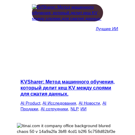
Лучшие ИИ
KVSharer: Метод машинного обучения,
который делит кеш KV между слоями
для сжатия данных.
AI Product
, 
AI Исследования
, 
AI Новости
, 
AI
Продажи
, 
AI сотрудники
, 
NLP
, 
ИИ