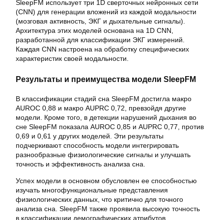
SleepFM использует три 1D сверточных нейронных сети
(CNN) для генерации вложений из каждой модальности
(мозговая активность, ЭКГ и дыхательные сигналы).
Архитектура этих моделей основана на 1D CNN,
разработанной для классификации ЭКГ измерений.
Каждая CNN настроена на обработку специфических
характеристик своей модальности.
Результаты и преимущества модели SleepFM
В классификации стадий сна SleepFM достигла макро
AUROC 0,88 и макро AUPRC 0,72, превзойдя другие
модели. Кроме того, в детекции нарушений дыхания во
сне SleepFM показала AUROC 0,85 и AUPRC 0,77, против
0,69 и 0,61 у других моделей. Эти результаты
подчеркивают способность модели интегрировать
разнообразные физиологические сигналы и улучшать
точность и эффективность анализа сна.
Успех модели в основном обусловлен ее способностью
изучать многофункциональные представления
физиологических данных, что критично для точного
анализа сна. SleepFM также проявила высокую точность
в классификации демографических атрибутов,