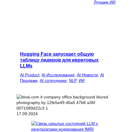
Лучшие ИИ
Hugging Face запускает общую
таблицу лидеров для ивритовых
LLMs
AI Product
, 
AI Исследования
, 
AI Новости
, 
AI
Продажи
, 
AI сотрудники
, 
NLP
, 
ИИ
17.09.2024