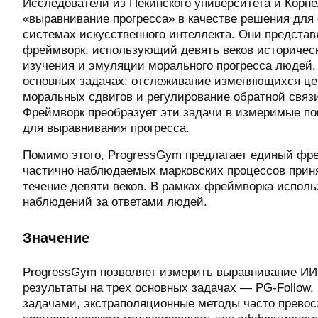
Исследователи из Пекинского университета и Корн
«выравнивание прогресса» в качестве решения для 
системах искусственного интеллекта. Они предста
фреймворк, использующий девять веков историческ
изучения и эмуляции морального прогресса людей.
основных задачах: отслеживание изменяющихся це
моральных сдвигов и регулирование обратной связ
Фреймворк преобразует эти задачи в измеримые по
для выравнивания прогресса.
Помимо этого, ProgressGym предлагает единый фр
частично наблюдаемых марковских процессов прин
течение девяти веков. В рамках фреймворка исполь
наблюдений за ответами людей.
Значение
ProgressGym позволяет измерить выравнивание ИИ 
результаты на трех основных задачах — PG-Follow,
задачами, экстраполяционные методы часто превосх