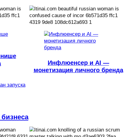
 нише
Инфлюенсер и AI —
а
монетизация личного бренда
лан запуска
 бизнеса