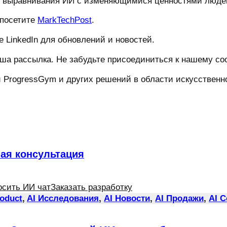
о выравнивания ИИ с изменяющимися ценностями людей
 посетите
MarkTechPost
.
 LinkedIn для обновлений и новостей.
ша рассылка. Не забудьте присоединиться к нашему соо
ProgressGym и других решений в области искусственног
ная консультация
осить ИИ чат
Заказать разработку
roduct
, 
AI Исследования
, 
AI Новости
, 
AI Продажи
, 
AI 