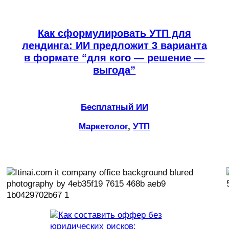
Как сформулировать УТП для
лендинга: ИИ предложит 3 варианта
в формате “для кого — решение —
выгода”
Бесплатный ИИ
Маркетолог
, 
УТП