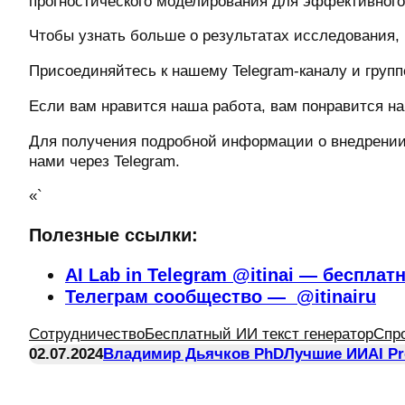
прогностического моделирования для эффективног
Чтобы узнать больше о результатах исследования,
Присоединяйтесь к нашему Telegram-каналу и группе
Если вам нравится наша работа, вам понравится на
Для получения подробной информации о внедрении 
нами через Telegram.
«`
Полезные ссылки:
AI Lab in Telegram @itinai — бесплат
Телеграм сообщество — @itinairu
Сотрудничество
Бесплатный ИИ текст генератор
Спр
02.07.2024
Владимир Дьячков PhD
Лучшие ИИ
AI P