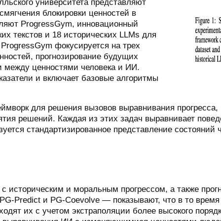
елльского университета представляют
смягчения блокировки ценностей в
вляют ProgressGym, инновационный
их текстов и 18 исторических LLMs для
 ProgressGym фокусируется на трех
нностей, прогнозирование будущих
и между ценностями человека и ИИ.
казатели и включает базовые алгоритмы
еймворк для решения вызовов выравнивания прогресса
ятия решений. Каждая из этих задач выравнивает пов
зуется стандартизированное представление состояний ч
с историческим и моральным прогрессом, а также прог
 PG-Predict и PG-Coevolve — показывают, что в то врем
одят их с учетом экстраполяции более высокого порядк