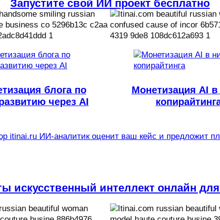
Запустите свой ИИ проект бесплатно
тизация блога по
Монетизация AI в
развитию через AI
копирайтинг
р itinai.ru ИИ-аналитик оценит ваш кейс и предложит п
ты искусственный интеллект онлайн для