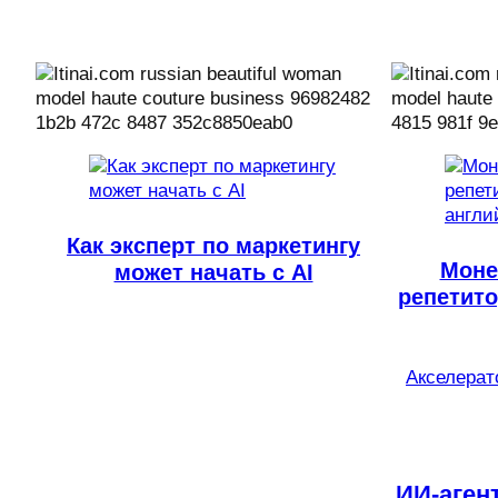
Как эксперт по маркетингу
Моне
может начать с AI
репетито
Акселерато
ИИ-аген