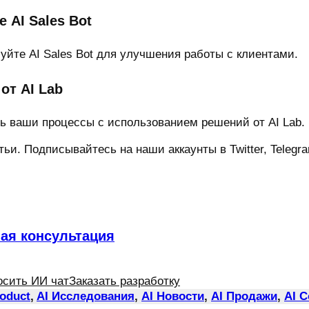
 AI Sales Bot
йте AI Sales Bot для улучшения работы с клиентами.
от AI Lab
ь ваши процессы с использованием решений от AI Lab.
и. Подписывайтесь на наши аккаунты в Twitter, Telegram
ная консультация
осить ИИ чат
Заказать разработку
roduct
, 
AI Исследования
, 
AI Новости
, 
AI Продажи
, 
AI 