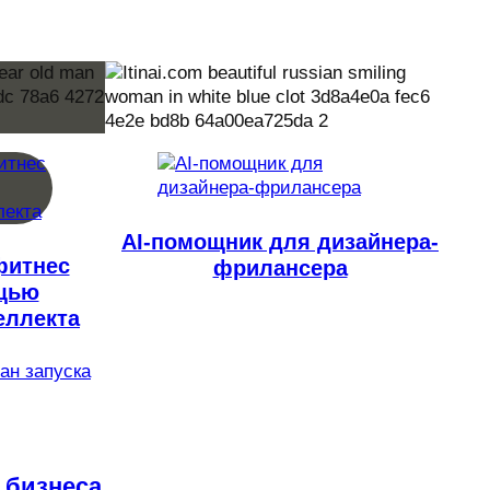
AI-помощник для дизайнера-
фитнес
фрилансера
ощью
еллекта
лан запуска
 бизнеса