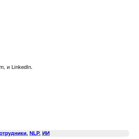
, и LinkedIn.
Сотрудники
, 
NLP
, 
ИИ