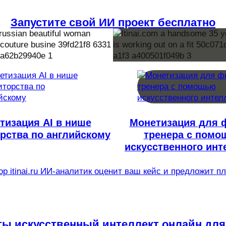
Запустите свой ИИ проект бесплатно
тизация AI в нише
Монетизация для 
рства по английскому
тренера с пом
искусственного инт
р itinai.ru ИИ-аналитик оценит ваш кейс и предложит п
ты искусственный интеллект онлайн для