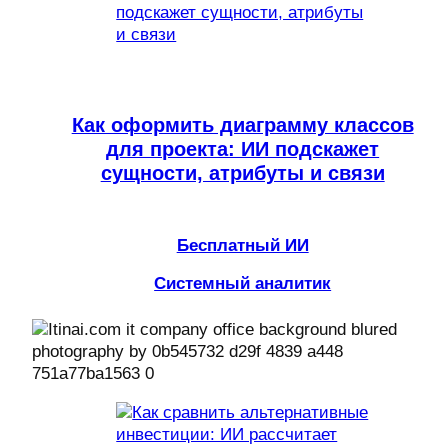
Как оформить диаграмму классов
для проекта: ИИ подскажет
сущности, атрибуты и связи
Бесплатный ИИ
Системный аналитик