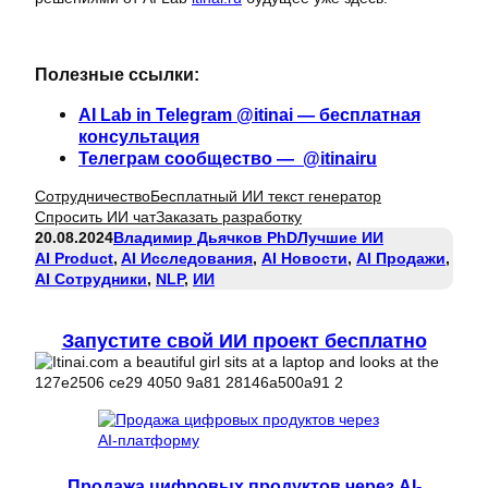
Полезные ссылки:
AI Lab in Telegram @itinai — бесплатная
консультация
Телеграм сообщество — @itinairu
Сотрудничество
Бесплатный ИИ текст генератор
Спросить ИИ чат
Заказать разработку
20.08.2024
Владимир Дьячков PhD
Лучшие ИИ
AI Product
, 
AI Исследования
, 
AI Новости
, 
AI Продажи
, 
AI Сотрудники
, 
NLP
, 
ИИ
Запустите свой ИИ проект бесплатно
Продажа цифровых продуктов через AI-