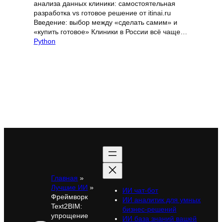
анализа данных клиники: самостоятельная
разработка vs готовое решение от itinai.ru
Введение: выбор между «сделать самим» и
«купить готовое» Клиники в России всё чаще…
Python
Главная
»
Лучшие ИИ
»
ИИ чат-бот
Фреймворк
ИИ аналитик для умных
Text2BIM:
бизнес-решений
упрощение
ИИ база знаний вашей