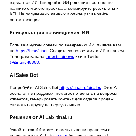
вариантов ИИ. Внедряйте ИИ решения постепенно:
начните с малого проекта, анализируйте результаты и
KPI. На полученных данных и опыте расширяйте
автоматизацию.
Консультации по внедрению ИИ
Если вам нужны советы по внедрению ИИ, пишите нам
на
https://t.me/itinai
. Следите за новостями о ИИ в нашем
Телеграм-канале
t.me/itinainews
или в Twitter
@itinairu45358
.
AI Sales Bot
Попробуйте AI Sales Bot
https://itinai.ru/aisales
. Этот AI
ассистент в продажах, помогает отвечать на вопросы
клиентов, генерировать контент для отдела продаж,
снижать нагрузку на первую линию.
Решения от AI Lab itinai.ru
Узнайте, как ИИ может изменить ваши процессы с
решениями от AI Lab
itinai.ru
будущее уже здесь!