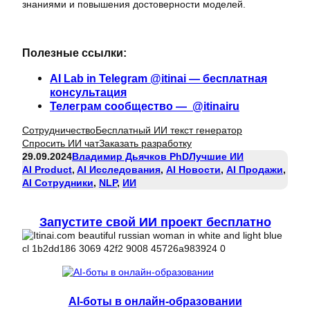
знаниями и повышения достоверности моделей.
Полезные ссылки:
AI Lab in Telegram @itinai — бесплатная
консультация
Телеграм сообщество — @itinairu
Сотрудничество
Бесплатный ИИ текст генератор
Спросить ИИ чат
Заказать разработку
29.09.2024
Владимир Дьячков PhD
Лучшие ИИ
AI Product
, 
AI Исследования
, 
AI Новости
, 
AI Продажи
, 
AI Сотрудники
, 
NLP
, 
ИИ
Запустите свой ИИ проект бесплатно
AI-боты в онлайн-образовании