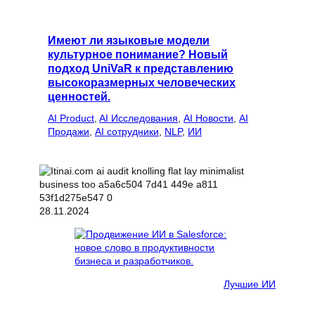
Имеют ли языковые модели
культурное понимание? Новый
подход UniVaR к представлению
высокоразмерных человеческих
ценностей.
AI Product
, 
AI Исследования
, 
AI Новости
, 
AI
Продажи
, 
AI сотрудники
, 
NLP
, 
ИИ
28.11.2024
Лучшие ИИ