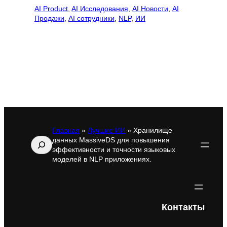
AI Product
, 
AI Исследования
, 
AI Новости
, 
AI
Продажи
, 
AI сотрудники
, 
NLP
, 
ИИ
Главная
»
Лучшие ИИ
»
Хранилище
данных MassiveDS для повышения
Поиск
эффективности и точности языковых
моделей в NLP приложениях.
Контакты