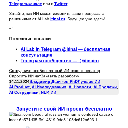
Telegram-канале
или в
Twitter
.
Узнайте, как ИИ может изменить ваши процессы с
решениями от AI Lab
itinai.ru
. Будущее уже здесь!
«`
Полезные ссылки:
AI Lab in Telegram @itinai — бесплатная
консультация
Телеграм сообщество — @itinairu
Сотрудничество
Бесплатный ИИ текст генератор
Спросить ИИ чат
Заказать разработку
14.11.2024
Владимир Дьячков PhD
Лучшие ИИ
AI Product
, 
AI Исследования
, 
AI Новости
, 
AI Продажи
, 
AI Сотрудники
, 
NLP
, 
ИИ
Запустите свой ИИ проект бесплатно