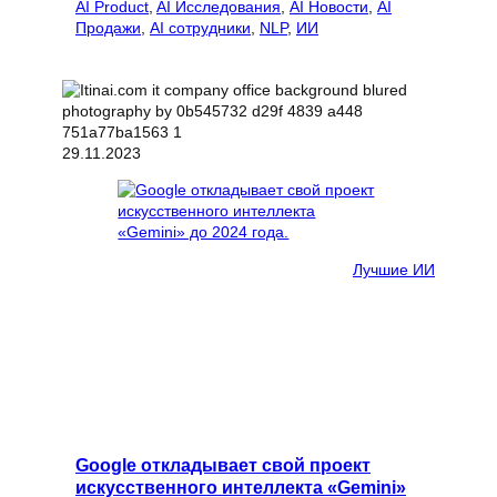
AI Product
, 
AI Исследования
, 
AI Новости
, 
AI
Продажи
, 
AI сотрудники
, 
NLP
, 
ИИ
29.11.2023
Лучшие ИИ
Google откладывает свой проект
искусственного интеллекта «Gemini»