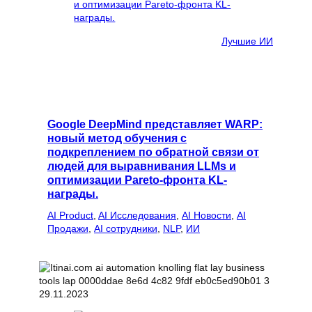
Лучшие ИИ
Google DeepMind представляет WARP:
новый метод обучения с
подкреплением по обратной связи от
людей для выравнивания LLMs и
оптимизации Pareto-фронта KL-
награды.
AI Product
, 
AI Исследования
, 
AI Новости
, 
AI
Продажи
, 
AI сотрудники
, 
NLP
, 
ИИ
29.11.2023