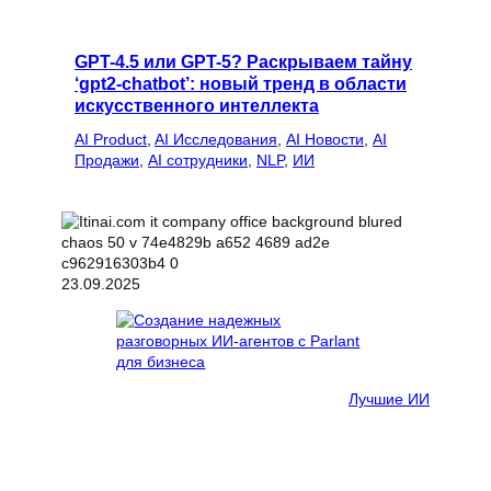
GPT-4.5 или GPT-5? Раскрываем тайну
‘gpt2-chatbot’: новый тренд в области
искусственного интеллекта
AI Product
, 
AI Исследования
, 
AI Новости
, 
AI
Продажи
, 
AI сотрудники
, 
NLP
, 
ИИ
23.09.2025
Лучшие ИИ