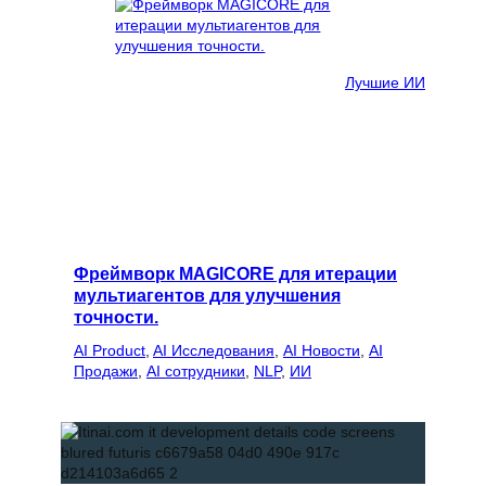
Лучшие ИИ
Фреймворк MAGICORE для итерации
мультиагентов для улучшения
точности.
AI Product
, 
AI Исследования
, 
AI Новости
, 
AI
Продажи
, 
AI сотрудники
, 
NLP
, 
ИИ