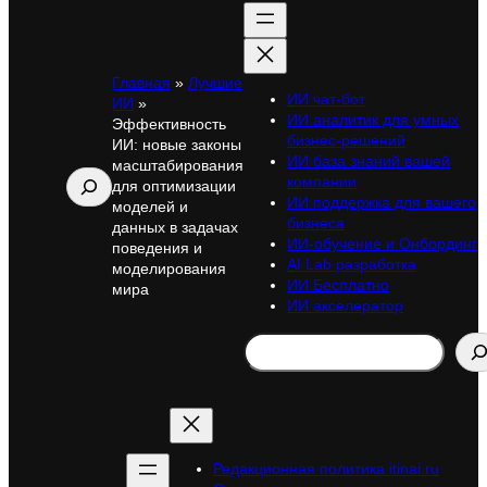
Главная
»
Лучшие
ИИ чат-бот
ИИ
»
ИИ аналитик для умных
Эффективность
бизнес-решений
ИИ: новые законы
ИИ база знаний вашей
масштабирования
Поиск
компании
для оптимизации
ИИ поддержка для вашего
моделей и
бизнеса
данных в задачах
ИИ-обучение и Онбординг
поведения и
AI Lab разработка
моделирования
ИИ Бесплатно
мира
ИИ акселератор
Search
Редакционная политика itinai.ru