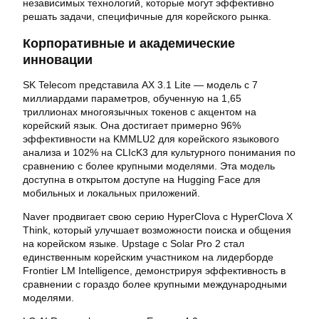
независимых технологий, которые могут эффективно
решать задачи, специфичные для корейского рынка.
Корпоративные и академические
инновации
SK Telecom представила AX 3.1 Lite — модель с 7
миллиардами параметров, обученную на 1,65
триллионах многоязычных токенов с акцентом на
корейский язык. Она достигает примерно 96%
эффективности на KMMLU2 для корейского языкового
анализа и 102% на CLIcK3 для культурного понимания по
сравнению с более крупными моделями. Эта модель
доступна в открытом доступе на Hugging Face для
мобильных и локальных приложений.
Naver продвигает свою серию HyperClova с HyperClova X
Think, который улучшает возможности поиска и общения
на корейском языке. Upstage с Solar Pro 2 стал
единственным корейским участником на лидерборде
Frontier LM Intelligence, демонстрируя эффективность в
сравнении с гораздо более крупными международными
моделями.