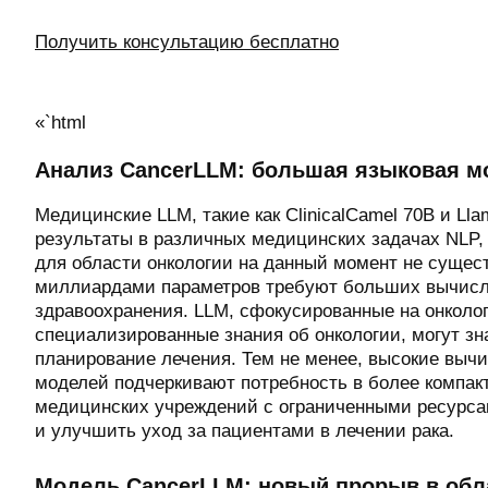
Получить консультацию бесплатно
«`html
Анализ CancerLLM: большая языковая м
Медицинские LLM, такие как ClinicalCamel 70B и L
результаты в различных медицинских задачах NLP,
для области онкологии на данный момент не существ
миллиардами параметров требуют больших вычисли
здравоохранения. LLM, сфокусированные на онколо
специализированные знания об онкологии, могут зн
планирование лечения. Тем не менее, высокие вы
моделей подчеркивают потребность в более компа
медицинских учреждений с ограниченными ресурсам
и улучшить уход за пациентами в лечении рака.
Модель CancerLLM: новый прорыв в обл