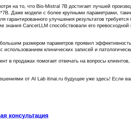
отря на то, что Bio-Mistral 7B достигает лучшей прои
*7B. Даже модели с более крупными параметрами, такие 
о для гарантированного улучшения результатов требуетс
ие знания CancerLLM способствовали его превосходной 
ебольшим размером параметров проявил эффективность 
с использованием клинических записей и патологически
тент в продажах помогает отвечать на вопросы клиентов
ешениями от AI Lab itinai.ru будущее уже здесь! Если 
ная консультация