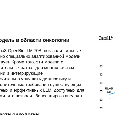
одель в области онкологии
lama3-OpenBioLLM 70B, показали сильные
 но специально адаптированной модели
ует. Кроме того, эти модели с
тельных затрат для многих систем
гии и интегрирующие
ачительно улучшить диагностику и
числительные требования существующих
ктных и эффективных LLM, доступных для
и, что позволит более широко внедрять
асти онкологии