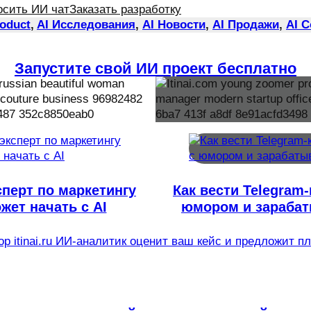
осить ИИ чат
Заказать разработку
roduct
, 
AI Исследования
, 
AI Новости
, 
AI Продажи
, 
AI 
Запустите свой ИИ проект бесплатно
сперт по маркетингу
Как вести Telegram-
жет начать с AI
юмором и зараба
р itinai.ru ИИ-аналитик оценит ваш кейс и предложит п