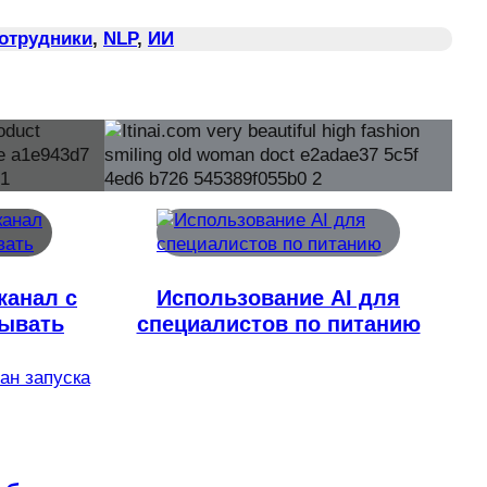
Сотрудники
, 
NLP
, 
ИИ
канал с
Использование AI для
тывать
специалистов по питанию
лан запуска