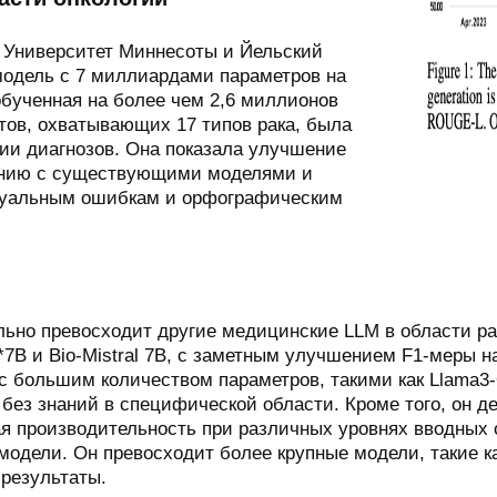
 Университет Миннесоты и Йельский
модель с 7 миллиардами параметров на
обученная на более чем 2,6 миллионов
етов, охватывающих 17 типов рака, была
ии диагнозов. Она показала улучшение
нению с существующими моделями и
ктуальным ошибкам и орфографическим
льно превосходит другие медицинские LLM в области ра
1*7B и Bio-Mistral 7B, с заметным улучшением F1-меры 
с большим количеством параметров, такими как Llama3-O
н без знаний в специфической области. Кроме того, он 
я производительность при различных уровнях вводных
одели. Он превосходит более крупные модели, такие как
 результаты.