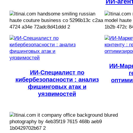
ИИ-аген
ИИ-Марк
ИИ-Специалист по
г
кибербезопасности : анализ
оптими
фишинговых атак и
уязвимостей