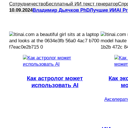
Сотрудничество
Бесплатный ИИ текст генератор
Спр
10.09.2024
Владимир Дьячков PhD
Лучшие ИИ
AI P
Как астролог может
Как эк
использовать AI
мо
Акселерато