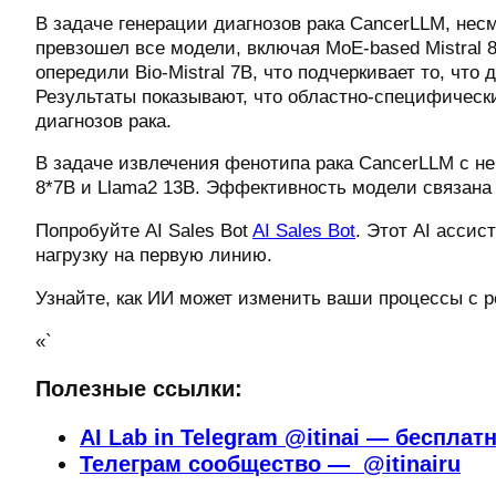
В задаче генерации диагнозов рака CancerLLM, несм
превзошел все модели, включая MoE-based Mistral 8
опередили Bio-Mistral 7B, что подчеркивает то, чт
Результаты показывают, что областно-специфическ
диагнозов рака.
В задаче извлечения фенотипа рака CancerLLM с н
8*7B и Llama2 13B. Эффективность модели связана 
Попробуйте AI Sales Bot
AI Sales Bot
. Этот AI ассис
нагрузку на первую линию.
Узнайте, как ИИ может изменить ваши процессы с р
«`
Полезные ссылки:
AI Lab in Telegram @itinai — бесплат
Телеграм сообщество — @itinairu