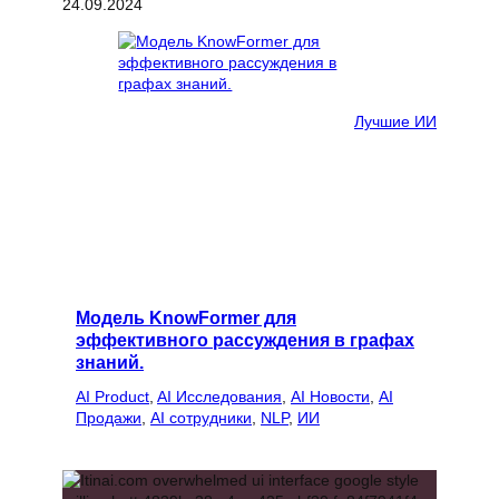
24.09.2024
Лучшие ИИ
Модель KnowFormer для
эффективного рассуждения в графах
знаний.
AI Product
, 
AI Исследования
, 
AI Новости
, 
AI
Продажи
, 
AI сотрудники
, 
NLP
, 
ИИ