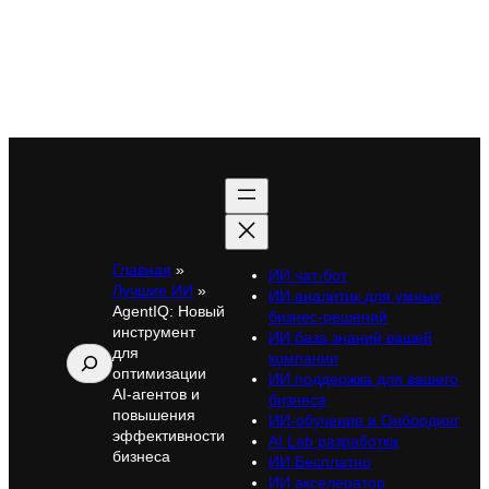
Главная
»
ИИ чат-бот
Лучшие ИИ
»
ИИ аналитик для умных
AgentIQ: Новый
бизнес-решений
инструмент
ИИ база знаний вашей
для
Поиск
компании
оптимизации
ИИ поддержка для вашего
AI-агентов и
бизнеса
повышения
ИИ-обучение и Онбординг
эффективности
AI Lab разработка
бизнеса
ИИ Бесплатно
ИИ акселератор