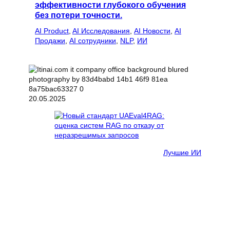
эффективности глубокого обучения
без потери точности.
AI Product
, 
AI Исследования
, 
AI Новости
, 
AI
Продажи
, 
AI сотрудники
, 
NLP
, 
ИИ
20.05.2025
Лучшие ИИ