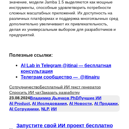
значение, модели Jamba 1.5 выделяются как мощные
инструменты, способные удовлетворить потребности
сложных масштабных приложений. Их доступность на
различных платформах и поддержка многоязычных сред
дополнительно увеличивают их привлекательность,
делая их универсальным выбором для разработчиков и
предприятий.
Полезные ссылки:
AI Lab in Telegram @itinai — бесплатная
консультация
Телеграм сообщество — @itinairu
Сотрудничество
Бесплатный ИИ текст генератор
Спросить ИИ чат
Заказать разработку
23.08.2024
Владимир Дьячков PhD
Лучшие ИИ
AI Product
, 
AI Исследования
, 
AI Новости
, 
AI Продажи
, 
AI Сотрудники
, 
NLP
, 
ИИ
Запустите свой ИИ проект бесплатно