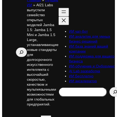
Главная
»
Лучшие
ИИ
»
AI21 Labs
выпустили
семейство
открытых
моделей Jamba
1.5: Jamba 1.5
ИИ чат-бот
Mini и Jamba 1.5
ИИ аналитик для умных
Large,
бизнес-решений
устанавливающие
ИИ база знаний вашей
новые стандарты
Поиск
компании
для
ИИ поддержка для вашего
долгосрочного
бизнеса
искусственного
ИИ-обучение и Онбординг
интеллекта с
AI Lab разработка
высочайшей
ИИ Бесплатно
скоростью,
ИИ акселератор
качеством и
Search
мультиязычными
возможностями
для глобальных
предприятий.