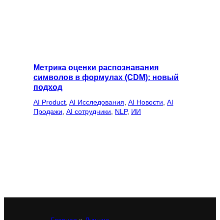
Метрика оценки распознавания
символов в формулах (CDM): новый
подход
AI Product
, 
AI Исследования
, 
AI Новости
, 
AI
Продажи
, 
AI сотрудники
, 
NLP
, 
ИИ