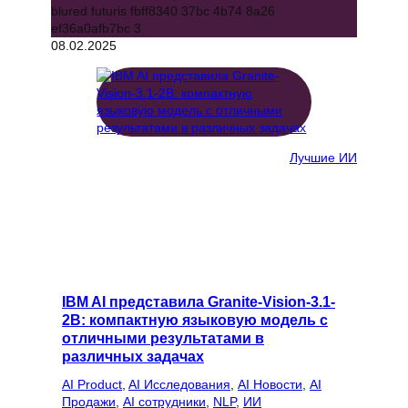
08.02.2025
Лучшие ИИ
IBM AI представила Granite-Vision-3.1-
2B: компактную языковую модель с
отличными результатами в
различных задачах
AI Product
, 
AI Исследования
, 
AI Новости
, 
AI
Продажи
, 
AI сотрудники
, 
NLP
, 
ИИ