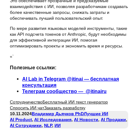
Это обеспечивает прозрачные и предсказуемые
взаимодействия с ИИ, позволяя разработчикам создавать
более качественные запросы, снижать затраты и
обеспечивать лучший пользовательский опыт.
По мере развития языковых моделей инструменты, такие
как API подсчета токенов от Anthropic, будут необходимы
для эффективной интеграции ИИ, помогая
оптимизировать проекты и экономить время и ресурсы.
«`
Полезные ссылки:
AI Lab in Telegram @itinai — бесплатная
консультация
Телеграм сообщество — @itinairu
Сотрудничество
Бесплатный ИИ текст генератор
Спросить ИИ чат
Заказать разработку
10.11.2024
Владимир Дьячков PhD
Лучшие ИИ
AI Product
, 
AI Исследования
, 
AI Новости
, 
AI Продажи
, 
AI Сотрудники
, 
NLP
, 
ИИ