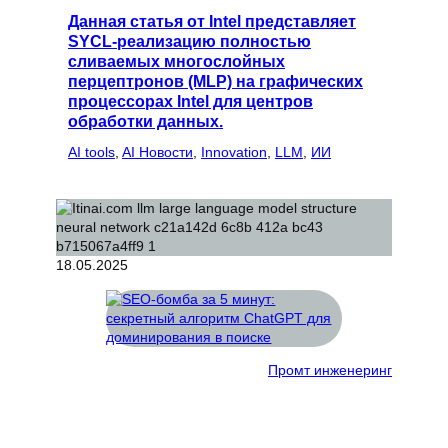
Данная статья от Intel представляет
SYCL-реализацию полностью
сливаемых многослойных
перцептронов (MLP) на графических
процессорах Intel для центров
обработки данных.
AI tools
, 
AI Новости
, 
Innovation
, 
LLM
, 
ИИ
18.05.2025
Промт инженеринг