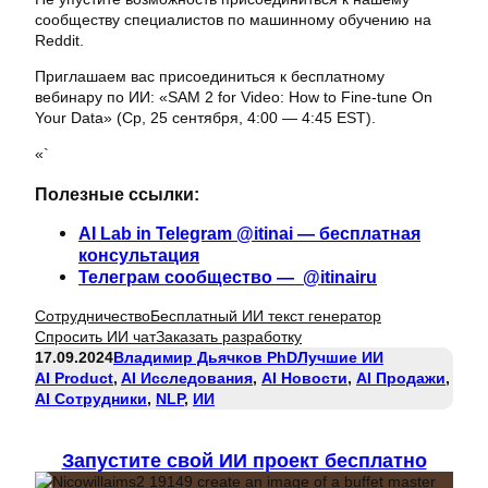
сообществу специалистов по машинному обучению на
Reddit.
Приглашаем вас присоединиться к бесплатному
вебинару по ИИ: «SAM 2 for Video: How to Fine-tune On
Your Data» (Ср, 25 сентября, 4:00 — 4:45 EST).
«`
Полезные ссылки:
AI Lab in Telegram @itinai — бесплатная
консультация
Телеграм сообщество — @itinairu
Сотрудничество
Бесплатный ИИ текст генератор
Спросить ИИ чат
Заказать разработку
17.09.2024
Владимир Дьячков PhD
Лучшие ИИ
AI Product
, 
AI Исследования
, 
AI Новости
, 
AI Продажи
, 
AI Сотрудники
, 
NLP
, 
ИИ
Запустите свой ИИ проект бесплатно