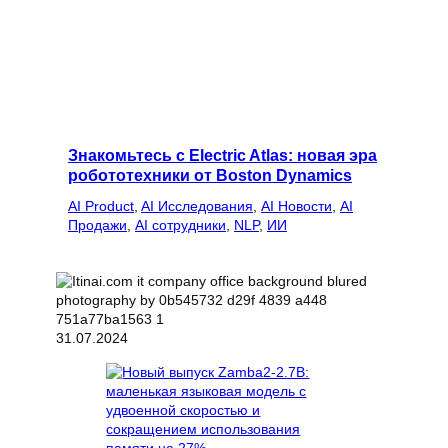
Знакомьтесь с Electric Atlas: новая эра
робототехники от Boston Dynamics
AI Product
, 
AI Исследования
, 
AI Новости
, 
AI
Продажи
, 
AI сотрудники
, 
NLP
, 
ИИ
31.07.2024