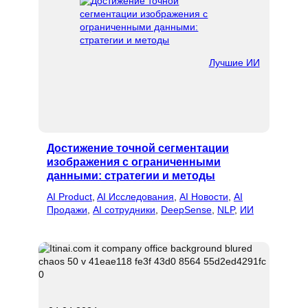
Лучшие ИИ
Достижение точной сегментации
изображения с ограниченными
данными: стратегии и методы
AI Product
, 
AI Исследования
, 
AI Новости
, 
AI
Продажи
, 
AI сотрудники
, 
DeepSense
, 
NLP
, 
ИИ