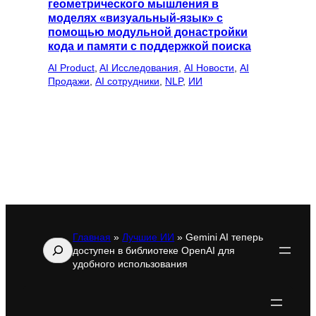
геометрического мышления в
моделях «визуальный-язык» с
помощью модульной донастройки
кода и памяти с поддержкой поиска
AI Product
, 
AI Исследования
, 
AI Новости
, 
AI
Продажи
, 
AI сотрудники
, 
NLP
, 
ИИ
Главная
»
Лучшие ИИ
»
Gemini AI теперь
Поиск
доступен в библиотеке OpenAI для
удобного использования