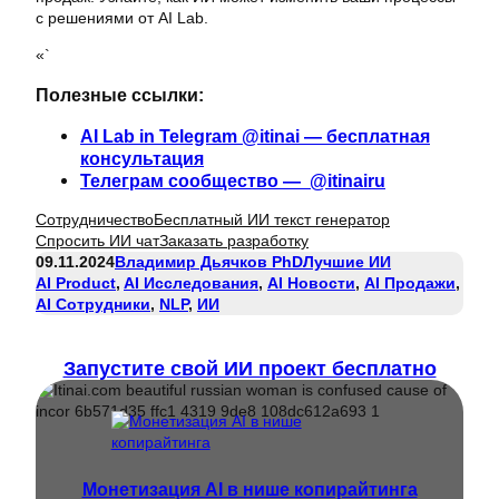
с решениями от AI Lab.
«`
Полезные ссылки:
AI Lab in Telegram @itinai — бесплатная
консультация
Телеграм сообщество — @itinairu
Сотрудничество
Бесплатный ИИ текст генератор
Спросить ИИ чат
Заказать разработку
09.11.2024
Владимир Дьячков PhD
Лучшие ИИ
AI Product
, 
AI Исследования
, 
AI Новости
, 
AI Продажи
, 
AI Сотрудники
, 
NLP
, 
ИИ
Запустите свой ИИ проект бесплатно
Монетизация AI в нише копирайтинга