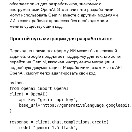
облегчает опыт для разработчиков, знакомых с
инструментами OpenAI. Это значит, что разработчики
могут использовать Gemini вместе с другими моделями
ИИ в своих рабочих процессах без необходимости
менять существующий код.
Простой путь миграции для разработчиков
Переход на новую платформу ИИ может быть сложной
задачей. Google предлагает поддержку для тех, кто хочет
перейти на Gemini, включая инструменты миграции и
подробную документацию. Разработчики, знакомые с API
OpenAI, смогут легко адаптировать свой код.
python

from openai import OpenAI

client = OpenAI(

    api_key="gemini_api_key",

    base_url="https://generativelanguage.googleapis.
)

response = client.chat.completions.create(

    model="gemini-1.5-flash",
