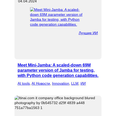
04.04.2024
Лучшие ИИ
Meet Mini-Jamba: A scaled-down 69M
parameter version of Jamba for testing,
with Python code generation capabilities.
AI tools
, 
AI Новости
, 
Innovation
, 
LLM
, 
ИИ