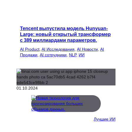
Tencent выпустила модель Hunyuan-
Large: новый открытый трансформер
с 389 миллиардами параметров.
AI Product
, 
AI Исследования
, 
AI Новости
, 
AI
Продажи
, 
AI сотрудники
, 
NLP
, 
ИИ
01.10.2024
Лучшие ИИ