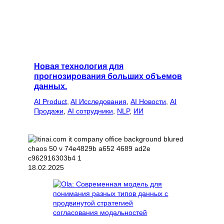
Новая технология для
прогнозирования больших объемов
данных.
AI Product
, 
AI Исследования
, 
AI Новости
, 
AI
Продажи
, 
AI сотрудники
, 
NLP
, 
ИИ
18.02.2025