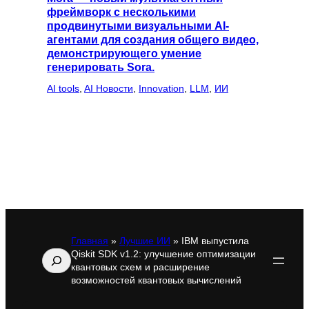
фреймворк с несколькими
продвинутыми визуальными AI-
агентами для создания общего видео,
демонстрирующего умение
генерировать Sora.
AI tools
, 
AI Новости
, 
Innovation
, 
LLM
, 
ИИ
Главная
»
Лучшие ИИ
»
IBM выпустила
Qiskit SDK v1.2: улучшение оптимизации
Поиск
квантовых схем и расширение
возможностей квантовых вычислений