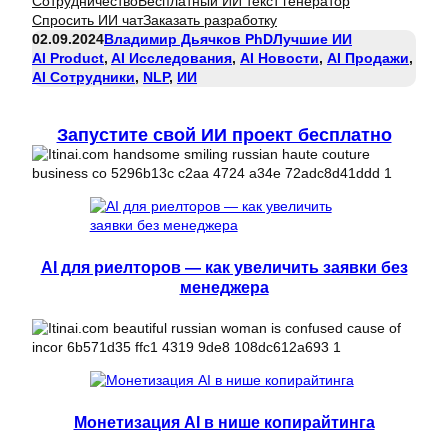
Сотрудничество
Бесплатный ИИ текст генератор
Спросить ИИ чат
Заказать разработку
02.09.2024
Владимир Дьячков PhD
Лучшие ИИ
AI Product
, 
AI Исследования
, 
AI Новости
, 
AI Продажи
, 
AI Сотрудники
, 
NLP
, 
ИИ
Запустите свой ИИ проект бесплатно
AI для риелторов — как увеличить заявки без
менеджера
Монетизация AI в нише копирайтинга