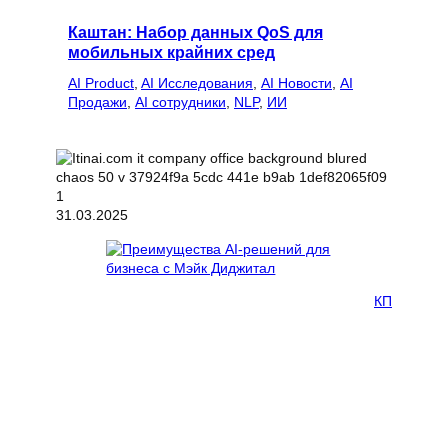
Каштан: Набор данных QoS для
мобильных крайних сред
AI Product
, 
AI Исследования
, 
AI Новости
, 
AI
Продажи
, 
AI сотрудники
, 
NLP
, 
ИИ
31.03.2025
КП