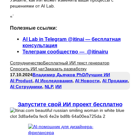
Узнайте, как ИИ может изменить ваши процессы с
решениями от AI Lab.
«`
Полезные ссылки:
AI Lab in Telegram @itinai — бесплатная
консультация
Телеграм сообщество — @itinairu
Сотрудничество
Бесплатный ИИ текст генератор
Спросить ИИ чат
Заказать разработку
17.10.2024
Владимир Дьячков PhD
Лучшие ИИ
AI Product
, 
AI Исследования
, 
AI Новости
, 
AI Продажи
, 
AI Сотрудники
, 
NLP
, 
ИИ
Запустите свой ИИ проект бесплатно