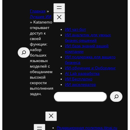
Главная
»
Лучшие ИИ
»
Katanemo
открывает
ИИ чат-бот
доступ к
ИИ аналитик для умных
своей
бизнес-решений
функции:
ИИ база знаний вашей
набор
Поиск
компании
больших
ИИ поддержка для вашего
языковых
бизнеса
моделей с
ИИ-обучение и Онбординг
обещанием
AI Lab разработка
высокой
ИИ Бесплатно
скорости
ИИ акселератор
выполнения
Search
задач.
Редакционная политика itinai.ru