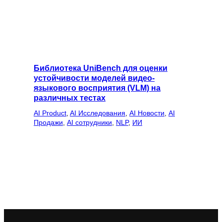
Библиотека UniBench для оценки
устойчивости моделей видео-
языкового восприятия (VLM) на
различных тестах
AI Product
, 
AI Исследования
, 
AI Новости
, 
AI
Продажи
, 
AI сотрудники
, 
NLP
, 
ИИ