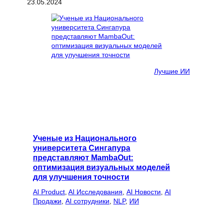
23.05.2024
Лучшие ИИ
Ученые из Национального
университета Сингапура
представляют MambaOut:
оптимизация визуальных моделей
для улучшения точности
AI Product
, 
AI Исследования
, 
AI Новости
, 
AI
Продажи
, 
AI сотрудники
, 
NLP
, 
ИИ