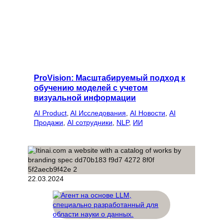
ProVision: Масштабируемый подход к
обучению моделей с учетом
визуальной информации
AI Product
, 
AI Исследования
, 
AI Новости
, 
AI
Продажи
, 
AI сотрудники
, 
NLP
, 
ИИ
22.03.2024