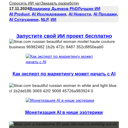
Спросить ИИ чат
Заказать разработку
17.11.2024
Владимир Дьячков PhD
Лучшие ИИ
AI Product
, 
AI Исследования
, 
AI Новости
, 
AI Продажи
, 
AI Сотрудники
, 
NLP
, 
ИИ
Запустите свой ИИ проект бесплатно
Как эксперт по маркетингу может начать с AI
Монетизация AI в нише эзотерики