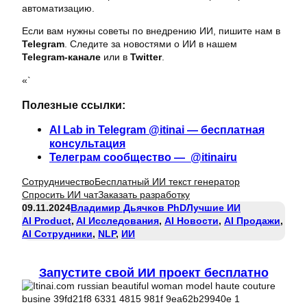
автоматизацию.
Если вам нужны советы по внедрению ИИ, пишите нам в
Telegram
. Следите за новостями о ИИ в нашем
Telegram-канале
или в
Twitter
.
«`
Полезные ссылки:
AI Lab in Telegram @itinai — бесплатная
консультация
Телеграм сообщество — @itinairu
Сотрудничество
Бесплатный ИИ текст генератор
Спросить ИИ чат
Заказать разработку
09.11.2024
Владимир Дьячков PhD
Лучшие ИИ
AI Product
, 
AI Исследования
, 
AI Новости
, 
AI Продажи
, 
AI Сотрудники
, 
NLP
, 
ИИ
Запустите свой ИИ проект бесплатно