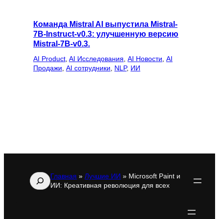
Команда Mistral AI выпустила Mistral-
7B-Instruct-v0.3: улучшенную версию
Mistral-7B-v0.3.
AI Product
, 
AI Исследования
, 
AI Новости
, 
AI
Продажи
, 
AI сотрудники
, 
NLP
, 
ИИ
Главная
»
Лучшие ИИ
»
Microsoft Paint и
Поиск
ИИ: Креативная революция для всех