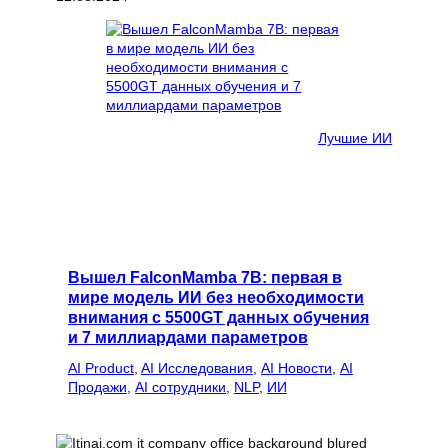
Лучшие ИИ
Вышел FalconMamba 7B: первая в
мире модель ИИ без необходимости
внимания с 5500GT данных обучения
и 7 миллиардами параметров
AI Product
, 
AI Исследования
, 
AI Новости
, 
AI
Продажи
, 
AI сотрудники
, 
NLP
, 
ИИ