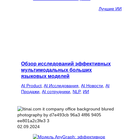
Лучшие ИИ
Обзор исследований эффективных
мультимодальных больших
языковых моделей
AI Product
, 
AI Исследования
, 
AI Новости
, 
AI
Продажи
, 
AI сотрудники
, 
NLP
, 
ИИ
02.09.2024