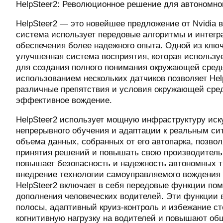
HelpSteer2: Революционное решение для автономно
HelpSteer2 — это новейшее предложение от Nvidia 
система использует передовые алгоритмы и интег
обеспечения более надежного опыта. Одной из ключ
улучшенная система восприятия, которая использу
для создания полного понимания окружающей среды
использованием нескольких датчиков позволяет Hel
различные препятствия и условия окружающей сред
эффективное вождение.
HelpSteer2 использует мощную инфраструктуру иску
непрерывного обучения и адаптации к реальным сит
объема данных, собранных от его автопарка, позво
принятия решений и повышать свою производительн
повышает безопасность и надежность автономных т
внедрение технологии самоуправляемого вождения 
HelpSteer2 включает в себя передовые функции по
дополнения человеческих водителей. Эти функции
полосы, адаптивный круиз-контроль и избежание с
когнитивную нагрузку на водителей и повышают об