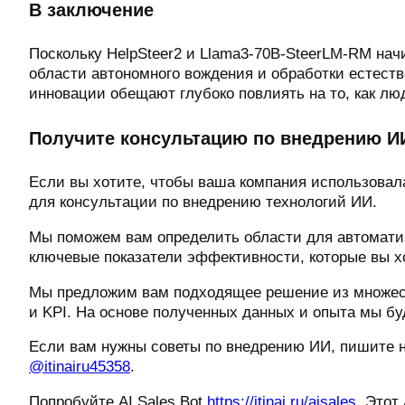
В заключение
Поскольку HelpSteer2 и Llama3-70B-SteerLM-RM нач
области автономного вождения и обработки естеств
инновации обещают глубоко повлиять на то, как л
Получите консультацию по внедрению И
Если вы хотите, чтобы ваша компания использовала
для консультации по внедрению технологий ИИ.
Мы поможем вам определить области для автоматиз
ключевые показатели эффективности, которые вы 
Мы предложим вам подходящее решение из множеств
и KPI. На основе полученных данных и опыта мы б
Если вам нужны советы по внедрению ИИ, пишите 
@itinairu45358
.
Попробуйте AI Sales Bot
https://itinai.ru/aisales
. Этот