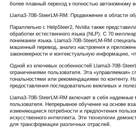
более плавный переход к полностью автономному 
Llama3-70B-SteerLM-RM: Продвижение в области об
Параллельно с HelpSteer2, Nvidia также представ
обработки естественного языка (NLP). С 70 милли
понимании языка. Llama3-70B-SteerLM-RM специаль
машинный перевод, анализ настроения и приложени
закономерности и контекстуальную информацию, ч
Одной из ключевых особенностей Llama3-70B-Steer
ограничениями пользователя. Эта «управляемая» с
тональностями или рекомендациями по контенту. Н
предоставления последовательно вежливых и полез
Llama3-70B-SteerLM-RM включает в себя надежные 
пользователя. Непрерывное обучение на основе вза
изменяющиеся потребности и предпочтения пользова
искусственного интеллекта. Эти технологии демонс
для трансформации различных отраслей.