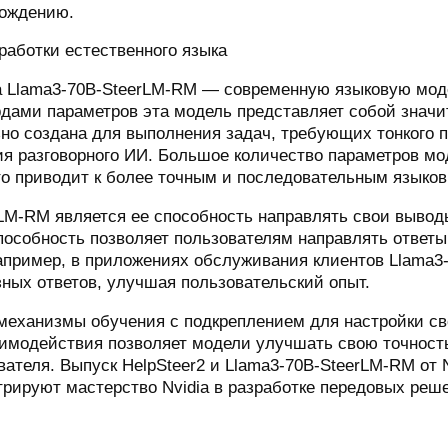
вождению.
работки естественного языка
ила Llama3-70B-SteerLM-RM — современную языковую мо
ардами параметров эта модель представляет собой зна
но создана для выполнения задач, требующих тонкого п
я разговорного ИИ. Большое количество параметров мо
то приводит к более точным и последовательным языко
LM-RM является ее способность направлять свои вывод
пособность позволяет пользователям направлять ответы
апример, в приложениях обслуживания клиентов Llama3
ных ответов, улучшая пользовательский опыт.
механизмы обучения с подкреплением для настройки св
имодействия позволяет модели улучшать свою точность
теля. Выпуск HelpSteer2 и Llama3-70B-SteerLM-RM от N
трируют мастерство Nvidia в разработке передовых ре