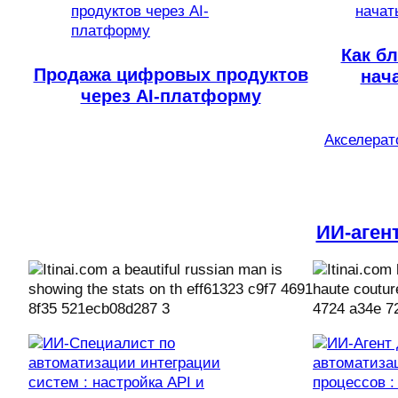
Как бл
Продажа цифровых продуктов
нач
через AI-платформу
Акселерато
ИИ-аген