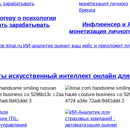
огеру о психологии
Инфлюенсер и 
ать зарабатывать
монетизация личног
р itinai.ru ИИ-аналитик оценит ваш кейс и предложит п
ты искусственный интеллект онлайн для