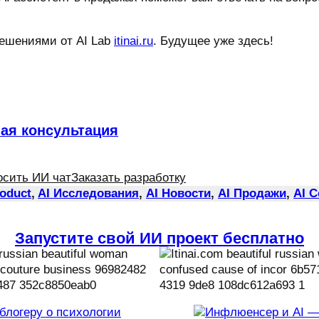
решениями от AI Lab
itinai.ru
. Будущее уже здесь!
ная консультация
осить ИИ чат
Заказать разработку
roduct
, 
AI Исследования
, 
AI Новости
, 
AI Продажи
, 
AI 
Запустите свой ИИ проект бесплатно