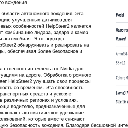
го вождения
в области автономного вождения. Эта
рацию улучшенных датчиков для
евых особенностей HelpSteer2 является
ет комбинацию лидара, радара и камер
 автомобиля. Этот подход с
pSteer2 обнаруживать и реагировать на
ы, обеспечивая более безопасное и
сственного интеллекта от Nvidia для
уациям на дороге. Обработка огромного
ляет HelpSteer2 улучшать свои процессы
ость со временем. Эта способность
ранспортных средств и ускоряет
в различных регионах и условиях.
мощи водителю, предназначенные для
 включают автоматическое удержание
толкновений, которые вместе снижают
щую безопасность вождения. Благодаря бесшовной интег