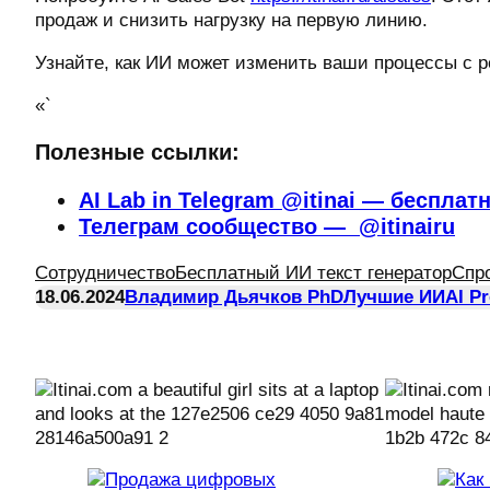
продаж и снизить нагрузку на первую линию.
Узнайте, как ИИ может изменить ваши процессы с 
«`
Полезные ссылки:
AI Lab in Telegram @itinai — бесплат
Телеграм сообщество — @itinairu
Сотрудничество
Бесплатный ИИ текст генератор
Спр
18.06.2024
Владимир Дьячков PhD
Лучшие ИИ
AI P