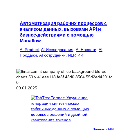
Автоматизация рабочих процессов с
анализом данных, вызовами API и
бизнес-действиями с помощью
Manaflow.
AI Product
, 
AI Исследования
, 
AI Новости
, 
AI
Продажи
, 
AI сотрудники
, 
NLP
, 
ИИ
09.01.2025
Лучшие ИИ