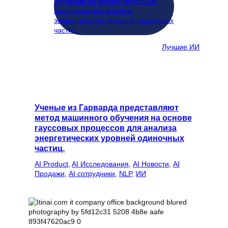
Лучшие ИИ
Ученые из Гарварда представляют
метод машинного обучения на основе
гауссовых процессов для анализа
энергетических уровней одиночных
частиц.
AI Product
, 
AI Исследования
, 
AI Новости
, 
AI
Продажи
, 
AI сотрудники
, 
NLP
, 
ИИ