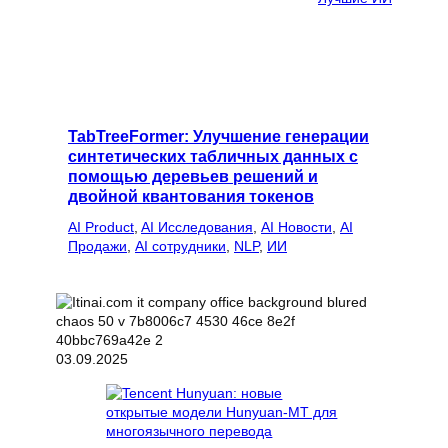
TabTreeFormer: Улучшение генерации
синтетических табличных данных с
помощью деревьев решений и
двойной квантования токенов
AI Product
, 
AI Исследования
, 
AI Новости
, 
AI
Продажи
, 
AI сотрудники
, 
NLP
, 
ИИ
03.09.2025