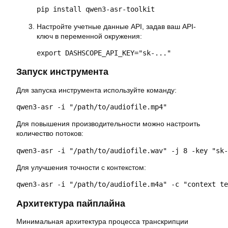
pip install qwen3-asr-toolkit
Настройте учетные данные API, задав ваш API-
ключ в переменной окружения:
export DASHSCOPE_API_KEY="sk-..."
Запуск инструмента
Для запуска инструмента используйте команду:
qwen3-asr -i "/path/to/audiofile.mp4"
Для повышения производительности можно настроить
количество потоков:
qwen3-asr -i "/path/to/audiofile.wav" -j 8 -key "sk-
Для улучшения точности с контекстом:
qwen3-asr -i "/path/to/audiofile.m4a" -c "context te
Архитектура пайплайна
Минимальная архитектура процесса транскрипции