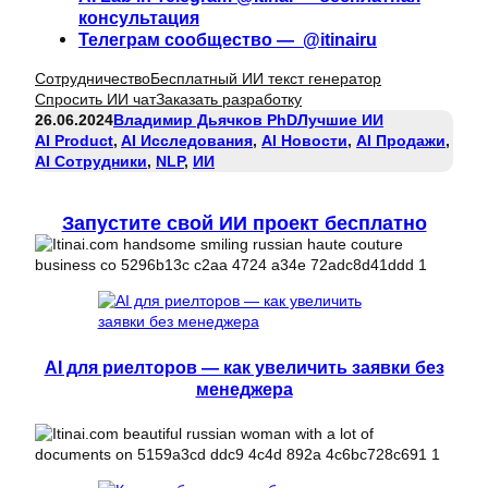
консультация
Телеграм сообщество — @itinairu
Сотрудничество
Бесплатный ИИ текст генератор
Спросить ИИ чат
Заказать разработку
26.06.2024
Владимир Дьячков PhD
Лучшие ИИ
AI Product
, 
AI Исследования
, 
AI Новости
, 
AI Продажи
, 
AI Сотрудники
, 
NLP
, 
ИИ
Запустите свой ИИ проект бесплатно
AI для риелторов — как увеличить заявки без
менеджера