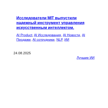
Исследователи MIT выпустили
надежный инструмент управления
искусственным интеллектом.
AI Product
, 
AI Исследования
, 
AI Новости
, 
AI
Продажи
, 
AI сотрудники
, 
NLP
, 
ИИ
24.08.2025
Лучшие ИИ