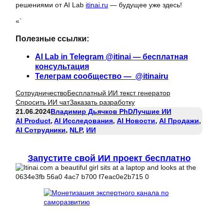
решениями от AI Lab
itinai.ru
— будущее уже здесь!
«`
Полезные ссылки:
AI Lab in Telegram @itinai — бесплатная
консультация
Телеграм сообщество — @itinairu
Сотрудничество
Бесплатный ИИ текст генератор
Спросить ИИ чат
Заказать разработку
21.06.2024
Владимир Дьячков PhD
Лучшие ИИ
AI Product
, 
AI Исследования
, 
AI Новости
, 
AI Продажи
, 
AI Сотрудники
, 
NLP
, 
ИИ
Запустите свой ИИ проект бесплатно