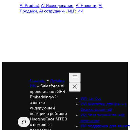
AI Product
, 
AI Исследования
, 
AI Новости
, 
AI
Продажи
, 
AI сотрудники
, 
NLP
, 
ИИ
Главная
»
Лучшие
ИИ
»
Salesforce AI
представляет SFR-
Embedding-v2:
ИИ чат-бот
занятие
ИИ аналитик для умных
лидирующей
бизнес-решений
позиции в рейтинге
ИИ база знаний вашей
HuggingFace MTEB
Поиск
компании
с помощью
ИИ поддержка для вашег
передовых