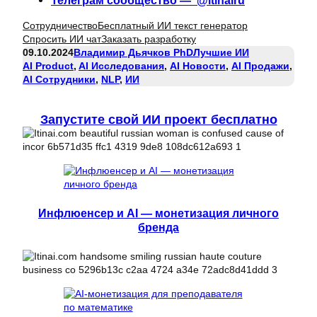
Телеграм сообщество — @itinairu
Сотрудничество
Бесплатный ИИ текст генератор
Спросить ИИ чат
Заказать разработку
09.10.2024
Владимир Дьячков PhD
Лучшие ИИ
AI Product
, 
AI Исследования
, 
AI Новости
, 
AI Продажи
, 
AI Сотрудники
, 
NLP
, 
ИИ
Запустите свой ИИ проект бесплатно
Инфлюенсер и AI — монетизация личного
бренда