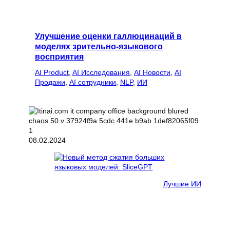
Улучшение оценки галлюцинаций в
моделях зрительно-языкового
восприятия
AI Product
, 
AI Исследования
, 
AI Новости
, 
AI
Продажи
, 
AI сотрудники
, 
NLP
, 
ИИ
08.02.2024
Лучшие ИИ