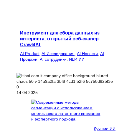
Инструмент для сбора данных из
интернета: открытый веб-сканер
Crawl4AI.
AI Product
, 
AI Исследования
, 
AI Новости
, 
AI
Продажи
, 
AI сотрудники
, 
NLP
, 
ИИ
14.04.2025
Лучшие ИИ