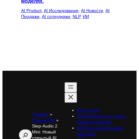
моделях.
AI Product
, 
AI Исследования
, 
AI Новости
, 
AI
Продажи
, 
AI сотрудники
, 
NLP
, 
ИИ
ИИ чат-бот
Главная
»
ИИ аналитик для умных
Лучшие ИИ
»
бизнес-решений
Step-Audio 2
ИИ база знаний вашей
Mini: Новый
Поиск
компании
открытый AI