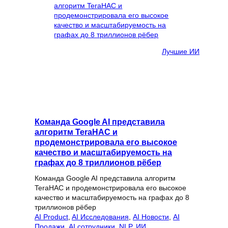
Лучшие ИИ
Команда Google AI представила
алгоритм TeraHAC и
продемонстрировала его высокое
качество и масштабируемость на
графах до 8 триллионов рёбер
Команда Google AI представила алгоритм
TeraHAC и продемонстрировала его высокое
качество и масштабируемость на графах до 8
триллионов рёбер
AI Product
, 
AI Исследования
, 
AI Новости
, 
AI
Продажи
, 
AI сотрудники
, 
NLP
, 
ИИ